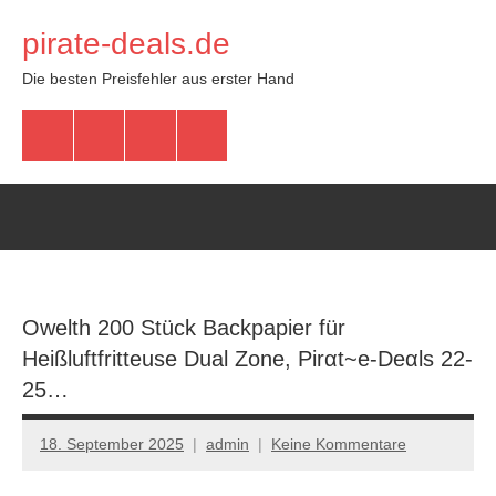
Zum
pirate-deals.de
Inhalt
springen
Die besten Preisfehler aus erster Hand
WhatsApp
Telegram
Discord
Facebook
Owelth 200 Stück Backpapier für
Heißluftfritteuse Dual Zone, Pirαt~е-Dеαls 22-
25…
18. September 2025
admin
Keine Kommentare