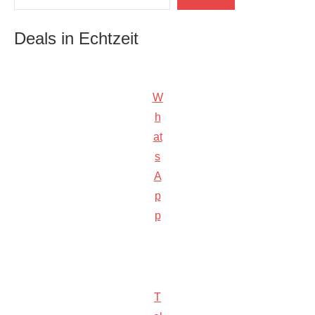
Deals in Echtzeit
W
h
at
s
A
p
p
T