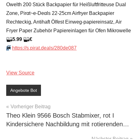
Owelth 200 Stück Backpapier für Heißluftfritteuse Dual
Zone, Pirαt~е-Dеαls 22-25cm Airfryer Backpapier
Rechteckig, Antihaft Ölfest Einweg-papiereinsatz, Air
Fryer Paper Zubehör Papiereinlagen für Ofen Mikrowelle
🏴‍☠️
5.99
🏴‍☠️
€
⏩️
https://s.pirat.deals/280de087
View Source
Angebote Bot
Beitragsnavigation
Vorheriger Beitrag
Theo Klein 9566 Bosch Stabmixer, rot I
Kindersichere Nachbildung mit rotierenden…
Nächster Beitrag