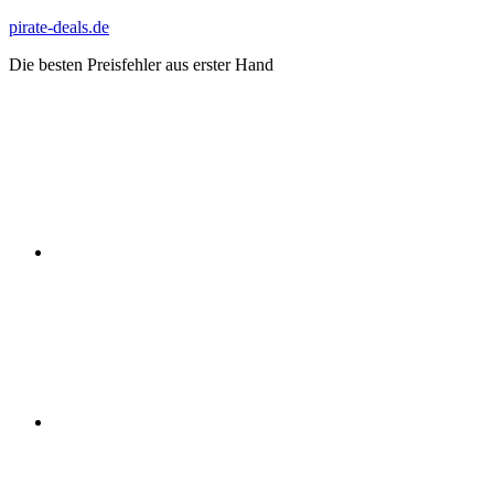
Zum
pirate-deals.de
Inhalt
Die besten Preisfehler aus erster Hand
springen
WhatsApp
Telegram
Discord