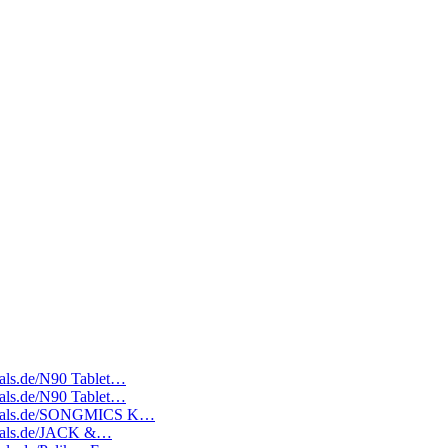
deals.de/N90 Tablet…
deals.de/N90 Tablet…
atedeals.de/SONGMICS K…
edeals.de/JACK &…