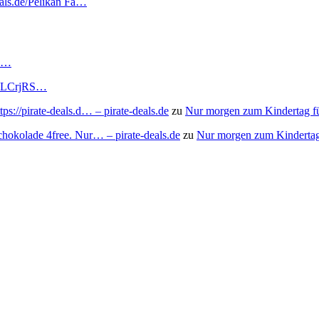
eals.de/Pelikan Fa…
RS…
to/3LCrjRS…
s://pirate-deals.d… – pirate-deals.de
zu
Nur morgen zum Kindertag f
chokolade 4free. Nur… – pirate-deals.de
zu
Nur morgen zum Kindertag