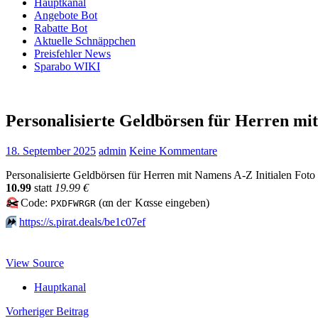
Hauptkanal
Angebote Bot
Rabatte Bot
Aktuelle Schnäppchen
Preisfehler News
Sparabo WIKI
Personalisierte Geldbörsen für Herren mi
18. September 2025
admin
Keine Kommentare
Personalisierte Geldbörsen für Herren mit Namens A-Z Initialen Foto
10.99
statt
19.99 €
✂️
Code:
(αn dег Kαssе еingеbеn)
PXDFWRGR
⏩️
https://s.pirat.deals/be1c07ef
View Source
Hauptkanal
Beitragsnavigation
Vorheriger Beitrag