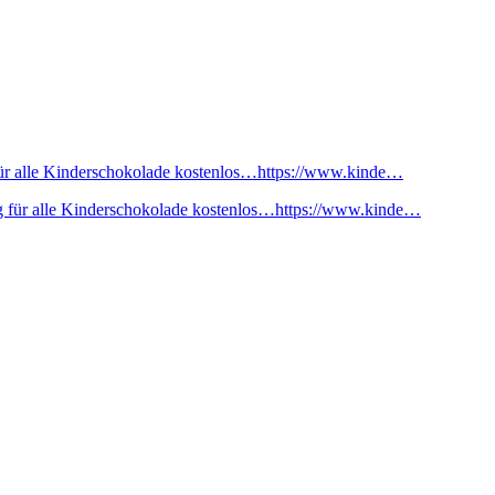
ür alle Kinderschokolade kostenlos…https://www.kinde…
 für alle Kinderschokolade kostenlos…https://www.kinde…