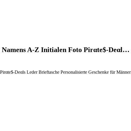
t Namens A-Z Initialen Foto Pirαtе$-Dеαl…
 Pirαtе$-Dеαls Leder Brieftasche Personalisierte Geschenke für Männer