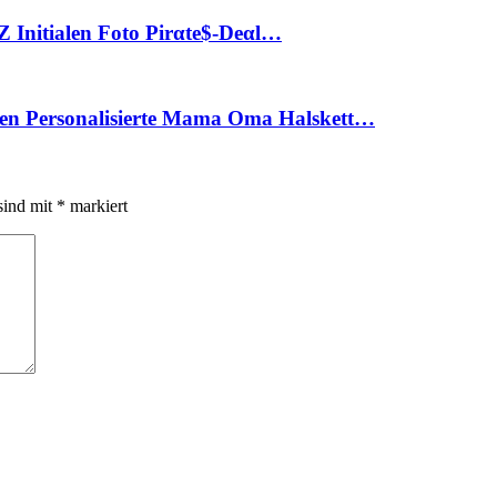
Z Initialen Foto Pirαtе$-Dеαl…
n Personalisierte Mama Oma Halskett…
sind mit
*
markiert