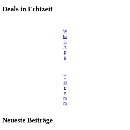
Deals in Echtzeit
W
ha
ts
A
p
p
T
el
e
g
ra
m
Neueste Beiträge