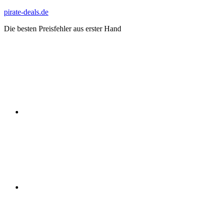
Zum
pirate-deals.de
Inhalt
Die besten Preisfehler aus erster Hand
springen
WhatsApp
Telegram
Discord