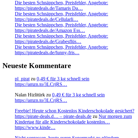
Die besten Schnäppchen, Preisfehler, Angebote:
https://piratedeals.de/Tamaris Da…
Die besten Schnäppchen, Preisfehler, Angebote:
https://piratedeals.de/Cellularli…
Die besten Schnäppchen, Preisfehler, Angebote:
https://piratedeals.de/Amazon Ess…
Die besten Schnäppchen, Preisfehler, Angebote:
https://piratedeals.de/Grabesflüs…
Die besten Schnäppchen, Preisfehler, Angebote:
https://piratedeals.de/funny-fris…
Neueste Kommentare
pl_pirat
zu
0,49 € für 3 kg schnell sein
https://amzn.to/3LCrjRS…
Nalan Hizlitürk
zu
0,49 € für 3 kg schnell sein
https://amzn.to/3LCrjRS…
Freebie! Heute schon Kostenlos Kinderschokolade gesichert?
https://pirate-deals.d… – pirate-deals.de
zu
Nur morgen zum
Kindertag für alle Kinderschokolade kostenlos…
https://www.kinde…
Nicht vergessen, heute euren Supermarkt zu plündern.