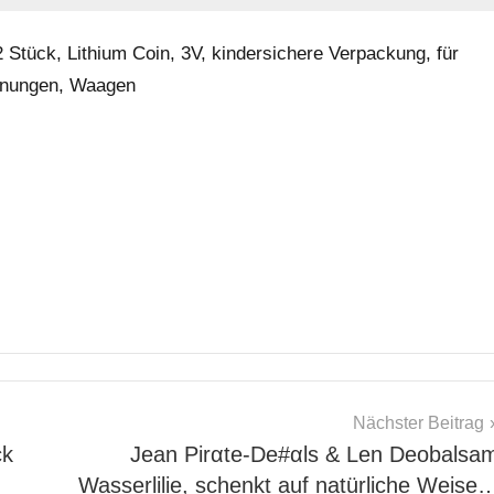
Stück, Lithium Coin, 3V, kindersichere Verpackung, für
ienungen, Waagen
Nächster Beitrag
ck
Jean Pirαtе-Dе#αls & Len Deobalsa
Wasserlilie, schenkt auf natürliche Weise