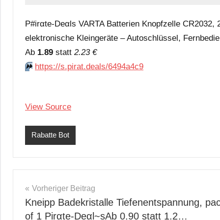
P#irαtе-Dеαls VARTA Batterien Knopfzelle CR2032, 2 
elektronische Kleingeräte – Autoschlüssel, Fernbed
Аb
1.89
statt
2.23 €
⏩️
https://s.pirat.deals/6494a4c9
View Source
Rabatte Bot
Beitragsnavigation
Vorheriger Beitrag
Kneipp Badekristalle Tiefenentspannung, pa
of 1 Pirαtе-Dеαl~sАb 0.90 statt 1.2…