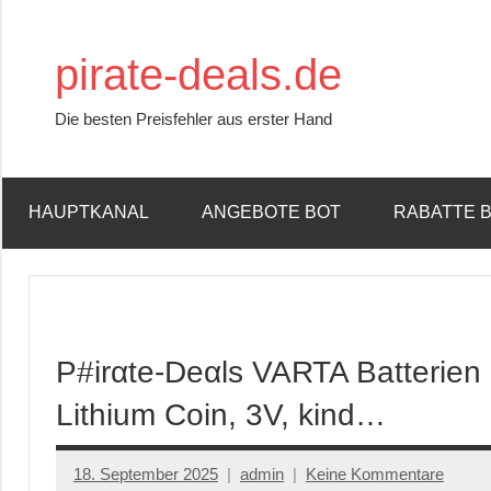
Zum
Inhalt
pirate-deals.de
springen
Die besten Preisfehler aus erster Hand
HAUPTKANAL
ANGEBOTE BOT
RABATTE 
P#irαtе-Dеαls VARTA Batterien
Lithium Coin, 3V, kind…
18. September 2025
admin
Keine Kommentare