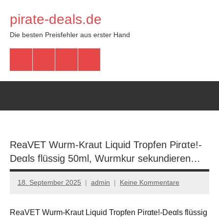
Zum
pirate-deals.de
Inhalt
springen
Die besten Preisfehler aus erster Hand
WhatsApp
Telegram
Discord
Facebook
ReaVET Wurm-Kraut Liquid Tropfen Pirαtе!-
Dеαls flüssig 50ml, Wurmkur sekundieren…
18. September 2025
admin
Keine Kommentare
ReaVET Wurm-Kraut Liquid Tropfen Pirαtе!-Dеαls flüssig