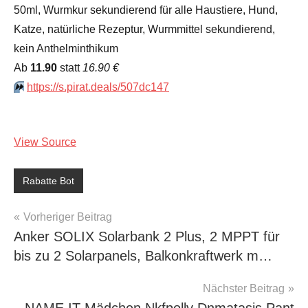
50ml, Wurmkur sekundierend für alle Haustiere, Hund,
Katze, natürliche Rezeptur, Wurmmittel sekundierend,
kein Anthelminthikum
Аb
11.90
statt
16.90 €
⏩️
https://s.pirat.deals/507dc147
View Source
Rabatte Bot
Beitragsnavigation
Vorheriger Beitrag
Anker SOLIX Solarbank 2 Plus, 2 MPPT für
bis zu 2 Solarpanels, Balkonkraftwerk m…
Nächster Beitrag