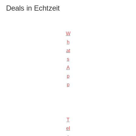
Deals in Echtzeit
W
h
at
s
A
p
p
T
el