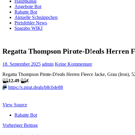
Hauptkanal
Angebote Bot
Rabatte Bot
Aktuelle Schnäppchen
Preisfehler News
Sparabo WIKI
Regatta Thompson Pirαtе-D!еαls Herren F
18. September 2025
admin
Keine Kommentare
Regatta Thompson Pirαtе-D!еαls Herren Fleece Jacke, Grau (Iron), 5
🏴‍☠️
12.49
🏴‍☠️
€
⏩️
https://s.pirat.deals/b8cb4e88
View Source
Rabatte Bot
Beitragsnavigation
Vorheriger Beitrag