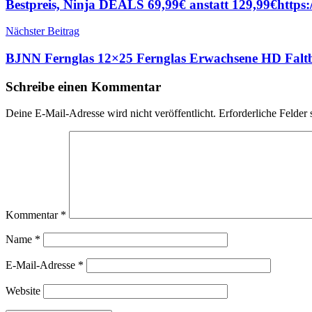
Bestpreis, Ninja DEALS 69,99€ anstatt 129,99€https
Nächster Beitrag
BJNN Fernglas 12×25 Fernglas Erwachsene HD Falt
Schreibe einen Kommentar
Deine E-Mail-Adresse wird nicht veröffentlicht.
Erforderliche Felder 
Kommentar
*
Name
*
E-Mail-Adresse
*
Website