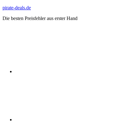
Zum
pirate-deals.de
Inhalt
Die besten Preisfehler aus erster Hand
springen
WhatsApp
Telegram
Discord