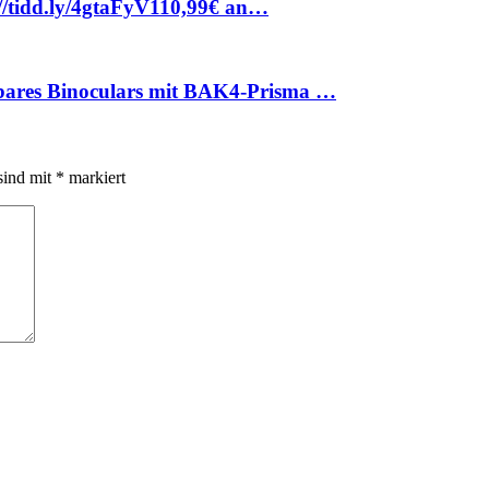
://tidd.ly/4gtaFyV110,99€ an…
bares Binoculars mit BAK4-Prisma …
sind mit
*
markiert