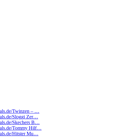
deals.de/Twinzen – …
eals.de/Sloggi Zer…
deals.de/Skechers B…
edeals.de/Tommy Hilf…
deals.de/Hitster Mu…