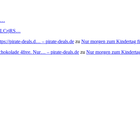
RS…
to/3LCrjRS…
s://pirate-deals.d… – pirate-deals.de
zu
Nur morgen zum Kindertag f
chokolade 4free. Nur… – pirate-deals.de
zu
Nur morgen zum Kindertag