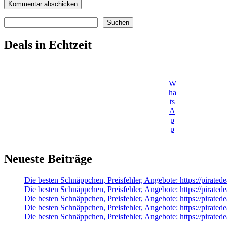
Suchen
Suchen
Deals in Echtzeit
W
ha
ts
A
p
p
Neueste Beiträge
Die besten Schnäppchen, Preisfehler, Angebote: https://pirate
Die besten Schnäppchen, Preisfehler, Angebote: https://pirated
Die besten Schnäppchen, Preisfehler, Angebote: https://pirate
Die besten Schnäppchen, Preisfehler, Angebote: https://pirat
Die besten Schnäppchen, Preisfehler, Angebote: https://pirate