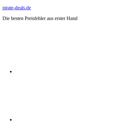
Zum
pirate-deals.de
Inhalt
Die besten Preisfehler aus erster Hand
springen
WhatsApp
Telegram
Discord