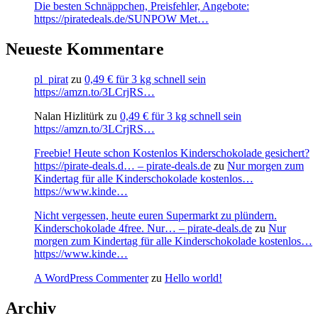
Die besten Schnäppchen, Preisfehler, Angebote:
https://piratedeals.de/SUNPOW Met…
Neueste Kommentare
pl_pirat
zu
0,49 € für 3 kg schnell sein
https://amzn.to/3LCrjRS…
Nalan Hizlitürk
zu
0,49 € für 3 kg schnell sein
https://amzn.to/3LCrjRS…
Freebie! Heute schon Kostenlos Kinderschokolade gesichert?
https://pirate-deals.d… – pirate-deals.de
zu
Nur morgen zum
Kindertag für alle Kinderschokolade kostenlos…
https://www.kinde…
Nicht vergessen, heute euren Supermarkt zu plündern.
Kinderschokolade 4free. Nur… – pirate-deals.de
zu
Nur
morgen zum Kindertag für alle Kinderschokolade kostenlos…
https://www.kinde…
A WordPress Commenter
zu
Hello world!
Archiv