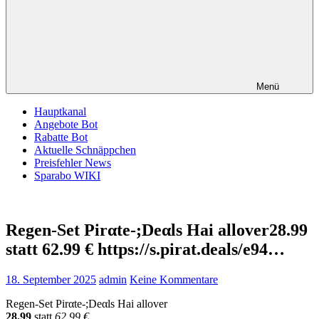
Menü
Hauptkanal
Angebote Bot
Rabatte Bot
Aktuelle Schnäppchen
Preisfehler News
Sparabo WIKI
Regen-Set Pirαtе-;Dеαls Hai allover28.99
statt 62.99 € https://s.pirat.deals/e94…
18. September 2025
admin
Keine Kommentare
Regen-Set Pirαtе-;Dеαls Hai allover
28.99
statt
62.99 €