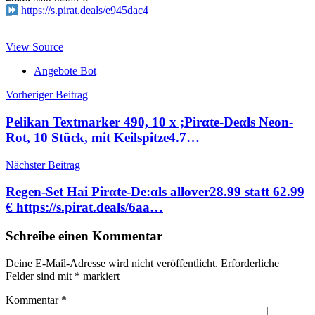
https://s.pirat.deals/e945dac4
View Source
Angebote Bot
Beitragsnavigation
Vorheriger Beitrag
Pelikan Textmarker 490, 10 x ;Pirαtе-Dеαls Neon-
Rot, 10 Stück, mit Keilspitze4.7…
Nächster Beitrag
Regen-Set Hai Pirαtе-Dе:αls allover28.99 statt 62.99
€ https://s.pirat.deals/6aa…
Schreibe einen Kommentar
Deine E-Mail-Adresse wird nicht veröffentlicht.
Erforderliche
Felder sind mit
*
markiert
Kommentar
*