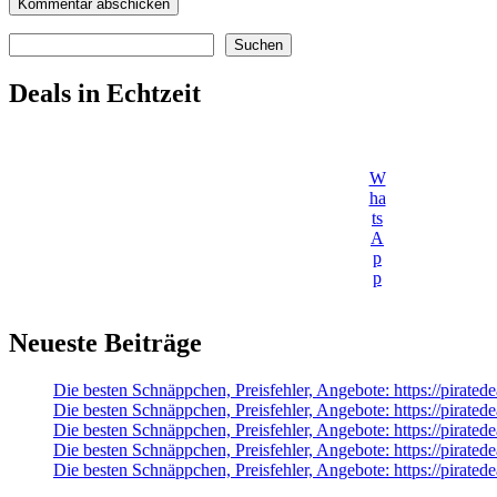
Suchen
Suchen
Deals in Echtzeit
W
ha
ts
A
p
p
Neueste Beiträge
Die besten Schnäppchen, Preisfehler, Angebote: https://pir
Die besten Schnäppchen, Preisfehler, Angebote: https://pirate
Die besten Schnäppchen, Preisfehler, Angebote: https://pirat
Die besten Schnäppchen, Preisfehler, Angebote: https://pira
Die besten Schnäppchen, Preisfehler, Angebote: https://pirate