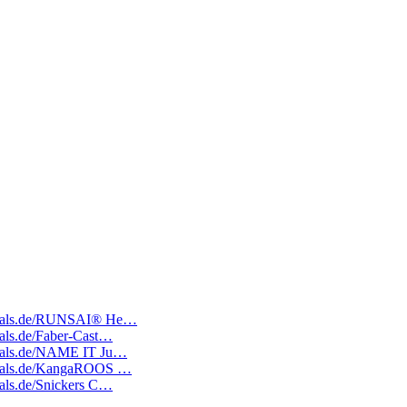
atedeals.de/RUNSAI® He…
deals.de/Faber-Cast…
edeals.de/NAME IT Ju…
tedeals.de/KangaROOS …
deals.de/Snickers C…