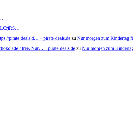
RS…
to/3LCrjRS…
s://pirate-deals.d… – pirate-deals.de
zu
Nur morgen zum Kindertag f
chokolade 4free. Nur… – pirate-deals.de
zu
Nur morgen zum Kindertag