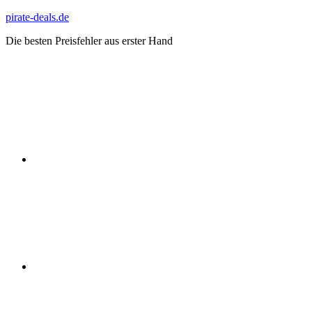
Zum
pirate-deals.de
Inhalt
Die besten Preisfehler aus erster Hand
springen
WhatsApp
Telegram
Discord