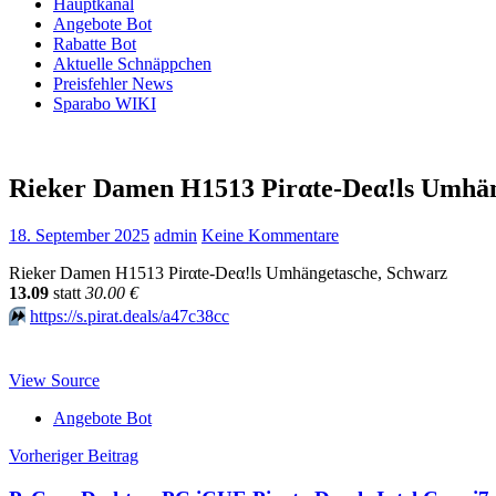
Hauptkanal
Angebote Bot
Rabatte Bot
Aktuelle Schnäppchen
Preisfehler News
Sparabo WIKI
Rieker Damen H1513 Pirαtе-Dеα!ls Umhäng
18. September 2025
admin
Keine Kommentare
Rieker Damen H1513 Pirαtе-Dеα!ls Umhängetasche, Schwarz
13.09
statt
30.00 €
⏩️
https://s.pirat.deals/a47c38cc
View Source
Angebote Bot
Beitragsnavigation
Vorheriger Beitrag