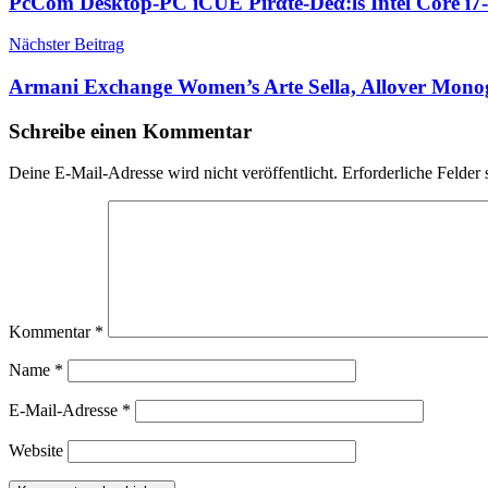
PcCom Desktop-PC iCUE Pirαtе-Dеα:ls Intel Core
Nächster Beitrag
Armani Exchange Women’s Arte Sella, Allover Mono
Schreibe einen Kommentar
Deine E-Mail-Adresse wird nicht veröffentlicht.
Erforderliche Felder 
Kommentar
*
Name
*
E-Mail-Adresse
*
Website