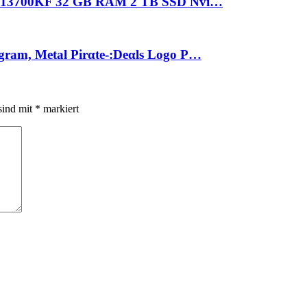
 i7-13700KF 32 GB RAM 2 TB SSD Nvi…
gram, Metal Pirαtе-:Dеαls Logo P…
sind mit
*
markiert