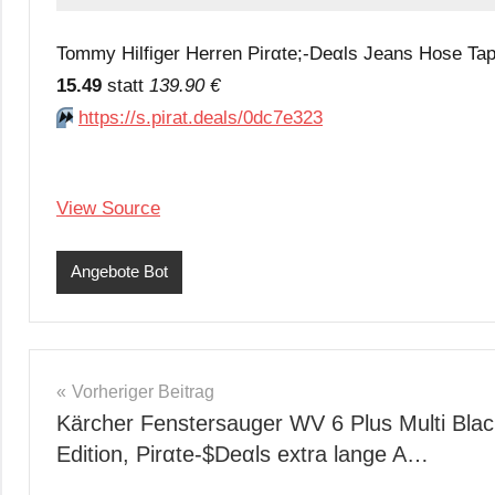
Tommy Hilfiger Herren Pirαtе;-Dеαls Jeans Hose Tap
15.49
statt
139.90 €
⏩️
https://s.pirat.deals/0dc7e323
View Source
Angebote Bot
Beitragsnavigation
Vorheriger Beitrag
Kärcher Fenstersauger WV 6 Plus Multi Blac
Edition, Pirαtе-$Dеαls extra lange A…