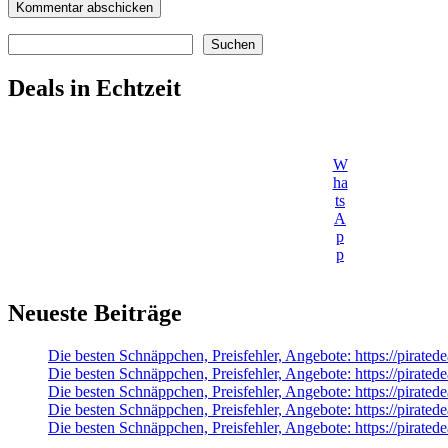
Suchen
Suchen
Deals in Echtzeit
W
ha
ts
A
p
p
Neueste Beiträge
Die besten Schnäppchen, Preisfehler, Angebote: https://pirat
Die besten Schnäppchen, Preisfehler, Angebote: https://pirated
Die besten Schnäppchen, Preisfehler, Angebote: https://pirate
Die besten Schnäppchen, Preisfehler, Angebote: https://pirate
Die besten Schnäppchen, Preisfehler, Angebote: https://pirate