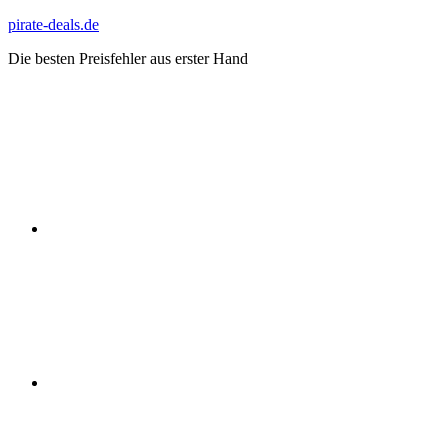
Zum
pirate-deals.de
Inhalt
Die besten Preisfehler aus erster Hand
springen
WhatsApp
Telegram
Discord