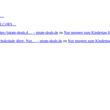
RS…
to/3LCrjRS…
s://pirate-deals.d… – pirate-deals.de
zu
Nur morgen zum Kindertag f
chokolade 4free. Nur… – pirate-deals.de
zu
Nur morgen zum Kindertag