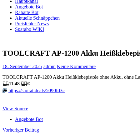
Hauptkanal
Angebote Bot
Rabatte Bot
Aktuelle Schnäppchen
Preisfehler News
Sparabo WIKI
TOOLCRAFT AP-1200 Akku Heißklebepisto
18. September 2025
admin
Keine Kommentare
TOOLCRAFT AP-1200 Akku Heißklebepistole ohne Akku, ohne Ladeg
🏴‍☠️
11.48
🏴‍☠️
€
⏩️
https://s.pirat.deals/5090fd3c
View Source
Angebote Bot
Beitragsnavigation
Vorheriger Beitrag