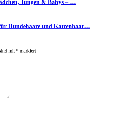
 Mädchen, Jungen & Babys – …
le für Hundehaare und Katzenhaar…
sind mit
*
markiert