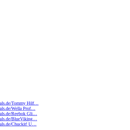
edeals.de/Tommy Hilf…
eals.de/Wella Prof…
deals.de/Reebok Gli…
deals.de/BlueViking…
deals.de/Chuckit! U…