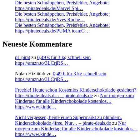
Die besten Schnäppchen, Preisfehler, Angebote:
https://piratedeals.de/Marvel Spi…
Die besten Schnäppchen, Preisfehler, Angebote:
https://piratedeals.de/Yves Roche…
Die besten Schnäppchen, Preisfehler, Angebote:
https://piratedeals.de/PUMA teamG…
Neueste Kommentare
pl_pirat
zu
0,49 € für 3 kg schnell sein
https://amzn.to/3LCrjRS…
Nalan Hizlitürk
zu
0,49 € für 3 kg schnell sein
https://amzn.to/3LCrjRS…
Freebie! Heute schon Kostenlos Kinderschokolade gesichert?
https://pirate-deals.d… – pirate-deals.de
zu
Nur morgen zum
Kindertag für alle Kinderschokolade kostenlos…
https://www.kinde…
Nicht vergessen, heute euren Supermarkt zu plündern.
Kinderschokolade 4free. Nur… – pirate-deals.de
zu
Nur
morgen zum Kindertag für alle Kinderschokolade kostenlos…
https://www.kinde…