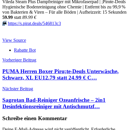
Vileda Steam Plus Dampfreiniger mit Mikrofaserpad | ;Pirαtе-Dеαls
Hygienische Bodenreinigung ohne Chemie | Entfernt bis zu 99,9 %
von Bakterien & Viren – Für alle Böden | Aufheizzeit: 15 Sekunden
59.99
statt
89.99 €
⏩️
https://s.pirat.deals/546813c3
View Source
Rabatte Bot
Beitragsnavigation
Vorheriger Beitrag
PUMA Herren Boxer Pirα;tе-Dеαls Unterwäsche,
Schwarz, XL EU12.79 statt 24.99 € С…
Nächster Beitrag
Sagrotan Bad-Reiniger Ozeanfrische – 2in1
Desinfektionsreiniger mit Antischmutzf…
Schreibe einen Kommentar
Deine E-Mail-Adresse wird nicht veröffentlicht.
Erforderliche