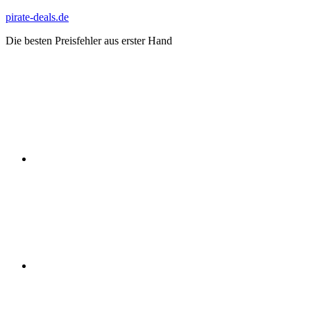
Zum
pirate-deals.de
Inhalt
Die besten Preisfehler aus erster Hand
springen
WhatsApp
Telegram
Discord