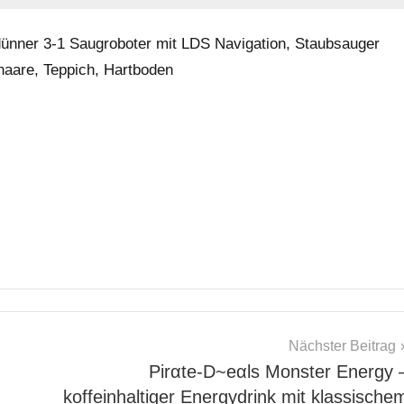
dünner 3-1 Saugroboter mit LDS Navigation, Staubsauger
rhaare, Teppich, Hartboden
Nächster Beitrag
Pirαtе-D~еαls Monster Energy 
koffeinhaltiger Energydrink mit klassische