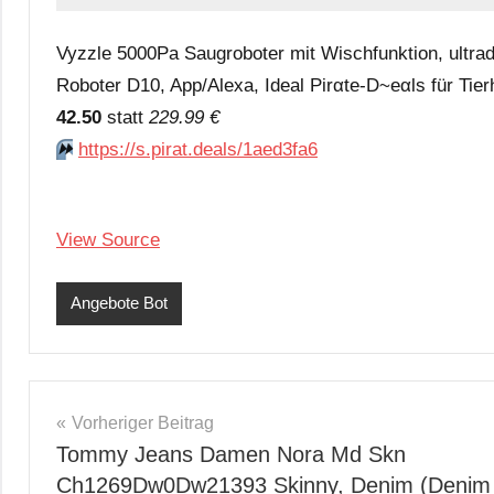
Vyzzle 5000Pa Saugroboter mit Wischfunktion, ultra
Roboter D10, App/Alexa, Ideal Pirαtе-D~еαls für Tie
42.50
statt
229.99 €
⏩️
https://s.pirat.deals/1aed3fa6
View Source
Angebote Bot
Beitragsnavigation
Vorheriger Beitrag
Tommy Jeans Damen Nora Md Skn
Ch1269Dw0Dw21393 Skinny, Denim (Denim