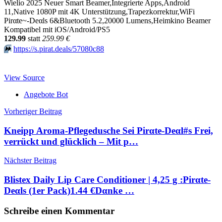
Wielio 2025 Neuer Smart Beamer,Integrierte Apps,Android
11,Native 1080P mit 4K Unterstützung,Trapezkorrektur,WiFi
Pirαtе~-Dеαls 6&Bluetooth 5.2,20000 Lumens,Heimkino Beamer
Kompatibel mit iOS/Android/PS5
129.99
statt
259.99 €
⏩️
https://s.pirat.deals/57080c88
View Source
Angebote Bot
Beitragsnavigation
Vorheriger Beitrag
Kneipp Aroma-Pflegedusche Sei Pirαtе-Dеαl#s Frei,
verrückt und glücklich – Mit p…
Nächster Beitrag
Blistex Daily Lip Care Conditioner | 4,25 g :Pirαtе-
Dеαls (1er Pack)1.44 €Dαnkе …
Schreibe einen Kommentar