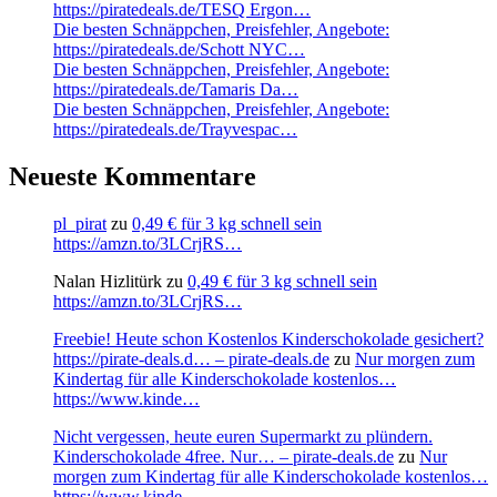
https://piratedeals.de/TESQ Ergon…
Die besten Schnäppchen, Preisfehler, Angebote:
https://piratedeals.de/Schott NYC…
Die besten Schnäppchen, Preisfehler, Angebote:
https://piratedeals.de/Tamaris Da…
Die besten Schnäppchen, Preisfehler, Angebote:
https://piratedeals.de/Trayvespac…
Neueste Kommentare
pl_pirat
zu
0,49 € für 3 kg schnell sein
https://amzn.to/3LCrjRS…
Nalan Hizlitürk
zu
0,49 € für 3 kg schnell sein
https://amzn.to/3LCrjRS…
Freebie! Heute schon Kostenlos Kinderschokolade gesichert?
https://pirate-deals.d… – pirate-deals.de
zu
Nur morgen zum
Kindertag für alle Kinderschokolade kostenlos…
https://www.kinde…
Nicht vergessen, heute euren Supermarkt zu plündern.
Kinderschokolade 4free. Nur… – pirate-deals.de
zu
Nur
morgen zum Kindertag für alle Kinderschokolade kostenlos…
https://www.kinde…