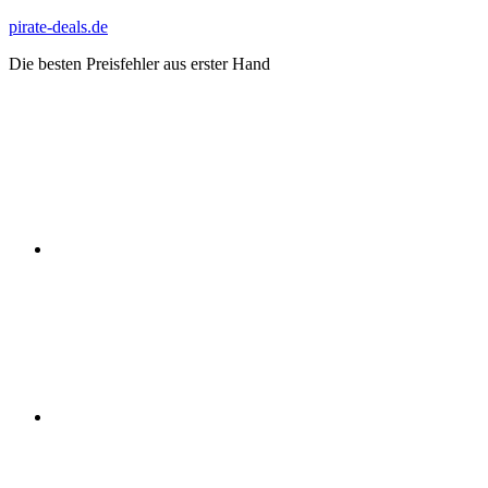
Zum
pirate-deals.de
Inhalt
Die besten Preisfehler aus erster Hand
springen
WhatsApp
Telegram
Discord