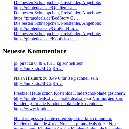
Die besten Schnäppchen, Preisfehler, Angebote:
https://piratedeals.de/Quallen La…
Die besten Schnäppchen, Preisfehler, Angebote:
https://piratedeals.de/BedStory G…
Die besten Schnäppchen, Preisfehler, Angebote:
https://piratedeals.de/Großer Hun…
Die besten Schnäppchen, Preisfehler, Angebote:
https://piratedeals.de/Kopfkissen…
Neueste Kommentare
pl_pirat
zu
0,49 € für 3 kg schnell sein
https://amzn.to/3LCrjRS…
Nalan Hizlitürk
zu
0,49 € für 3 kg schnell sein
https://amzn.to/3LCrjRS…
Freebie! Heute schon Kostenlos Kinderschokolade gesichert?
https://pirate-deals.d… – pirate-deals.de
zu
Nur morgen zum
Kindertag für alle Kinderschokolade kostenlos…
https://www.kinde…
Nicht vergessen, heute euren Supermarkt zu plündern.
Kinderschokolade 4free. Nur… – pirate-deals.de
zu
Nur
morgen zum Kindertag für alle Kinderschokolade kostenlos…