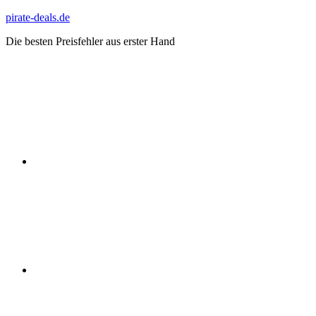
Zum
pirate-deals.de
Inhalt
Die besten Preisfehler aus erster Hand
springen
WhatsApp
Telegram
Discord