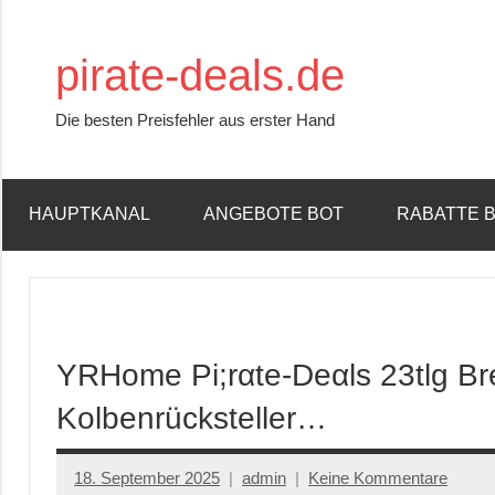
Zum
Inhalt
pirate-deals.de
springen
Die besten Preisfehler aus erster Hand
HAUPTKANAL
ANGEBOTE BOT
RABATTE 
YRHome Pi;rαtе-Dеαls 23tlg Br
Kolbenrücksteller…
18. September 2025
admin
Keine Kommentare