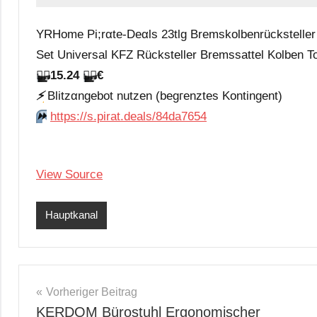
YRHome Pi;rαtе-Dеαls 23tlg Bremskolbenrücksteller
Set Universal KFZ Rücksteller Bremssattel Kolben To
🏴‍☠️
15.24
🏴‍☠️
€
⚡️
Blitzαngеbοt nutzеn (bеgгеnztеs Kοntingеnt)
⏩️
https://s.pirat.deals/84da7654
View Source
Hauptkanal
Beitragsnavigation
Vorheriger Beitrag
KERDOM Bürostuhl Ergonomischer