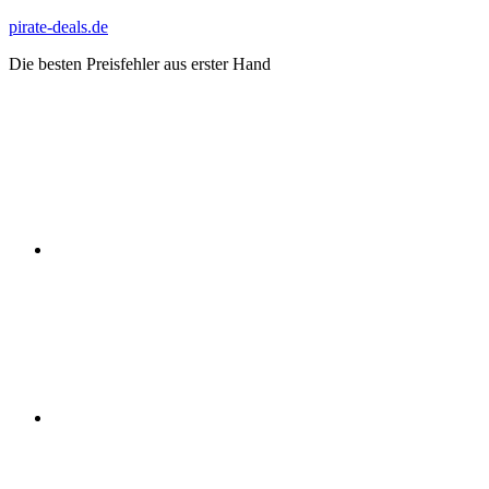
Zum
pirate-deals.de
Inhalt
Die besten Preisfehler aus erster Hand
springen
WhatsApp
Telegram
Discord