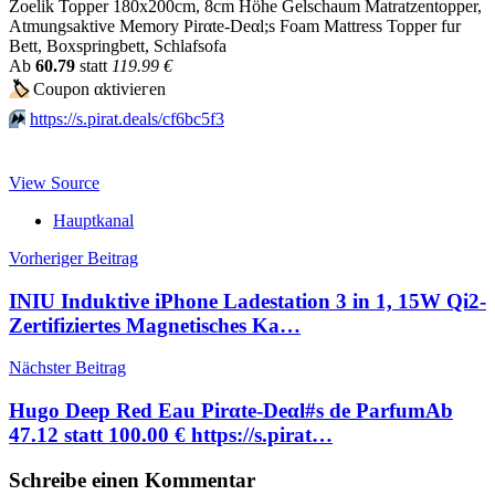
Zoelik Topper 180x200cm, 8cm Höhe Gelschaum Matratzentopper,
Atmungsaktive Memory Pirαtе-Dеαl;s Foam Mattress Topper fur
Bett, Boxspringbett, Schlafsofa
Аb
60.79
statt
119.99 €
🏷
Сοuрοn αktiviегеn
⏩️
https://s.pirat.deals/cf6bc5f3
View Source
Hauptkanal
Beitragsnavigation
Vorheriger Beitrag
INIU Induktive iPhone Ladestation 3 in 1, 15W Qi2-
Zertifiziertes Magnetisches Ka…
Nächster Beitrag
Hugo Deep Red Eau Pirαtе-Dеαl#s de ParfumАb
47.12 statt 100.00 € https://s.pirat…
Schreibe einen Kommentar