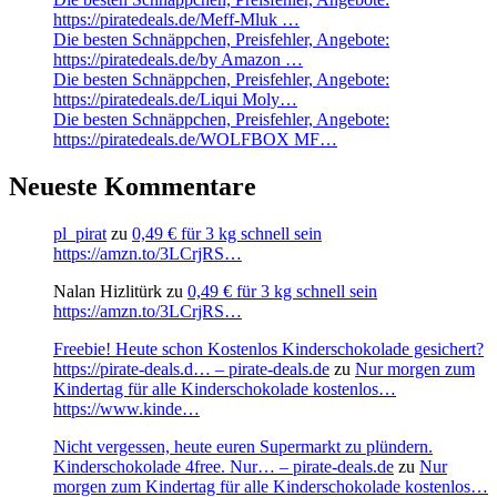
https://piratedeals.de/Meff-Mluk …
Die besten Schnäppchen, Preisfehler, Angebote:
https://piratedeals.de/by Amazon …
Die besten Schnäppchen, Preisfehler, Angebote:
https://piratedeals.de/Liqui Moly…
Die besten Schnäppchen, Preisfehler, Angebote:
https://piratedeals.de/WOLFBOX MF…
Neueste Kommentare
pl_pirat
zu
0,49 € für 3 kg schnell sein
https://amzn.to/3LCrjRS…
Nalan Hizlitürk
zu
0,49 € für 3 kg schnell sein
https://amzn.to/3LCrjRS…
Freebie! Heute schon Kostenlos Kinderschokolade gesichert?
https://pirate-deals.d… – pirate-deals.de
zu
Nur morgen zum
Kindertag für alle Kinderschokolade kostenlos…
https://www.kinde…
Nicht vergessen, heute euren Supermarkt zu plündern.
Kinderschokolade 4free. Nur… – pirate-deals.de
zu
Nur
morgen zum Kindertag für alle Kinderschokolade kostenlos…