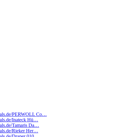
atedeals.de/PERWOLL Co…
deals.de/Inateck Hü…
deals.de/Tamaris Da…
deals.de/Rieker Her…
deals.de/Draper 010…