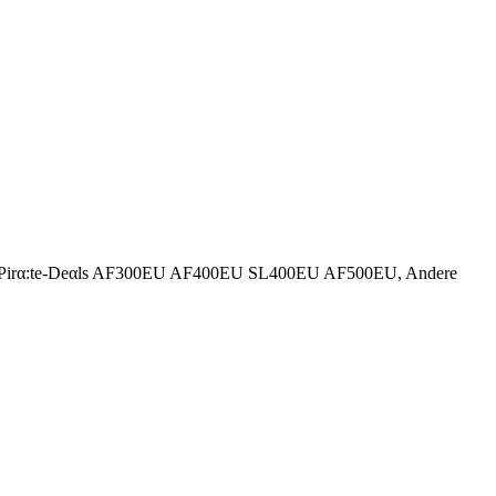
 Ninja Pirα:tе-Dеαls AF300EU AF400EU SL400EU AF500EU, Andere