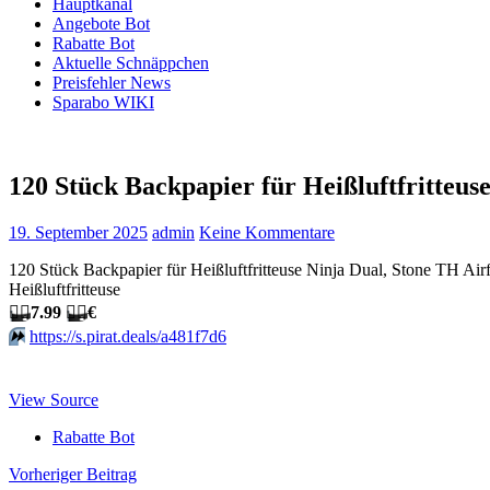
Hauptkanal
Angebote Bot
Rabatte Bot
Aktuelle Schnäppchen
Preisfehler News
Sparabo WIKI
120 Stück Backpapier für Heißluftfritteu
19. September 2025
admin
Keine Kommentare
120 Stück Backpapier für Heißluftfritteuse Ninja Dual, Stone T
Heißluftfritteuse
🏴‍☠️
7.99
🏴‍☠️
€
⏩️
https://s.pirat.deals/a481f7d6
View Source
Rabatte Bot
Beitragsnavigation
Vorheriger Beitrag