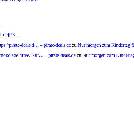
RS…
to/3LCrjRS…
s://pirate-deals.d… – pirate-deals.de
zu
Nur morgen zum Kindertag f
chokolade 4free. Nur… – pirate-deals.de
zu
Nur morgen zum Kindertag