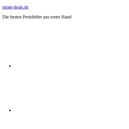
Zum
pirate-deals.de
Inhalt
Die besten Preisfehler aus erster Hand
springen
WhatsApp
Telegram
Discord