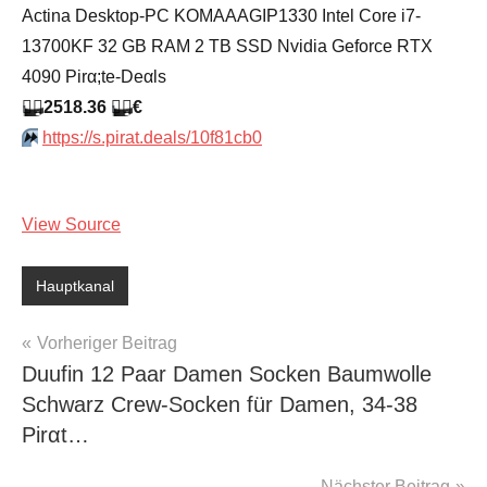
Actina Desktop-PC KOMAAAGIP1330 Intel Core i7-
13700KF 32 GB RAM 2 TB SSD Nvidia Geforce RTX
4090 Pirα;tе-Dеαls
🏴‍☠️
2518.36
🏴‍☠️
€
⏩️
https://s.pirat.deals/10f81cb0
View Source
Hauptkanal
Beitragsnavigation
Vorheriger Beitrag
Duufin 12 Paar Damen Socken Baumwolle
Schwarz Crew-Socken für Damen, 34-38
Pirαt…
Nächster Beitrag