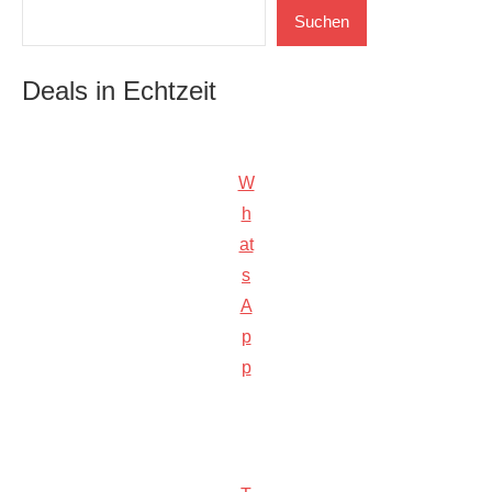
Suchen
Suchen
Deals in Echtzeit
W
h
at
s
A
p
p