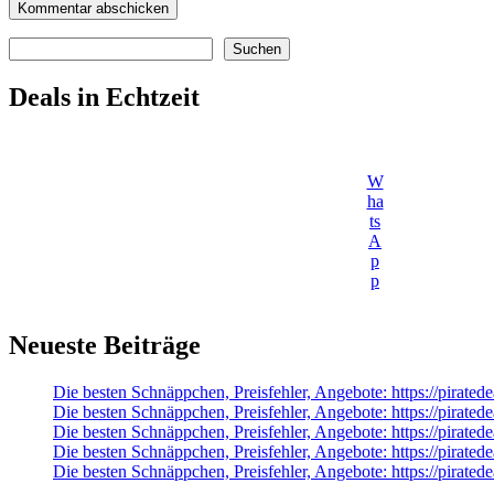
Suchen
Suchen
Deals in Echtzeit
W
ha
ts
A
p
p
Neueste Beiträge
Die besten Schnäppchen, Preisfehler, Angebote: https://pir
Die besten Schnäppchen, Preisfehler, Angebote: https://pirate
Die besten Schnäppchen, Preisfehler, Angebote: https://pirate
Die besten Schnäppchen, Preisfehler, Angebote: https://pirate
Die besten Schnäppchen, Preisfehler, Angebote: https://pirate