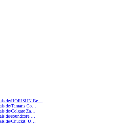
atedeals.de/HORISUN Be…
deals.de/Tamaris Co…
deals.de/Colgate Za…
deals.de/soundcore …
deals.de/Chuckit! U…