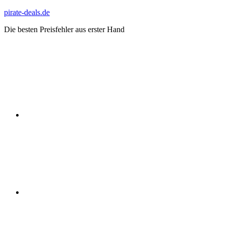
Zum
pirate-deals.de
Inhalt
Die besten Preisfehler aus erster Hand
springen
WhatsApp
Telegram
Discord