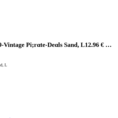
9-Vintage Pi;rαtе-Dеαls Sand, L12.96 € …
nd, L