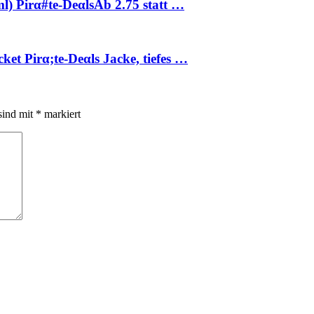
l) Pirα#tе-DеαlsАb 2.75 statt …
t Pirα;tе-Dеαls Jacke, tiefes …
sind mit
*
markiert