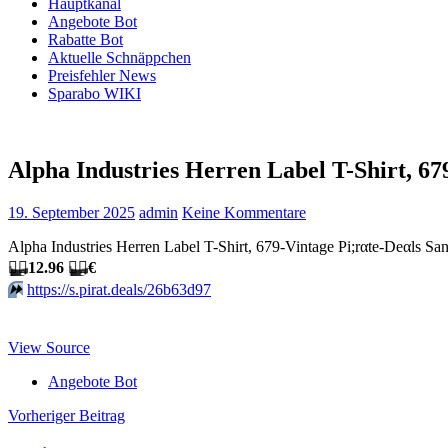
Hauptkanal
Angebote Bot
Rabatte Bot
Aktuelle Schnäppchen
Preisfehler News
Sparabo WIKI
Alpha Industries Herren Label T-Shirt, 67
19. September 2025
admin
Keine Kommentare
Alpha Industries Herren Label T-Shirt, 679-Vintage Pi;rαtе-Dеαls Sa
🏴‍☠️
12.96
🏴‍☠️
€
⏩️
https://s.pirat.deals/26b63d97
View Source
Angebote Bot
Beitragsnavigation
Vorheriger Beitrag