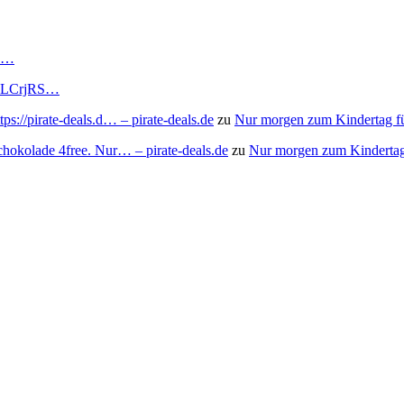
RS…
to/3LCrjRS…
s://pirate-deals.d… – pirate-deals.de
zu
Nur morgen zum Kindertag f
chokolade 4free. Nur… – pirate-deals.de
zu
Nur morgen zum Kindertag