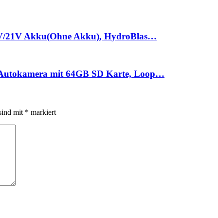
18V/21V Akku(Ohne Akku), HydroBlas…
 Autokamera mit 64GB SD Karte, Loop…
sind mit
*
markiert