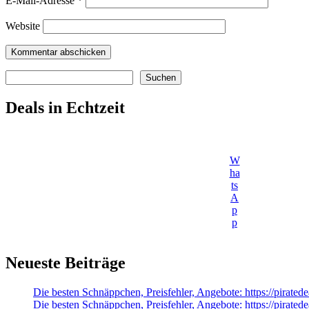
E-Mail-Adresse
*
Website
Suchen
Suchen
Deals in Echtzeit
W
ha
ts
A
p
p
Neueste Beiträge
Die besten Schnäppchen, Preisfehler, Angebote: https://pir
Die besten Schnäppchen, Preisfehler, Angebote: https://pirate