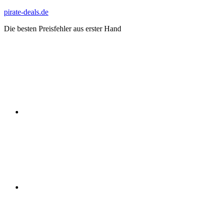
Zum
pirate-deals.de
Inhalt
Die besten Preisfehler aus erster Hand
springen
WhatsApp
Telegram
Discord