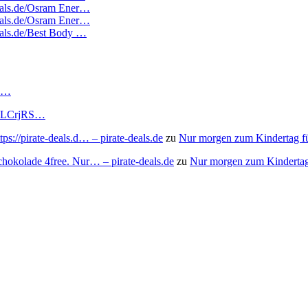
deals.de/Osram Ener…
deals.de/Osram Ener…
deals.de/Best Body …
RS…
to/3LCrjRS…
s://pirate-deals.d… – pirate-deals.de
zu
Nur morgen zum Kindertag f
chokolade 4free. Nur… – pirate-deals.de
zu
Nur morgen zum Kindertag