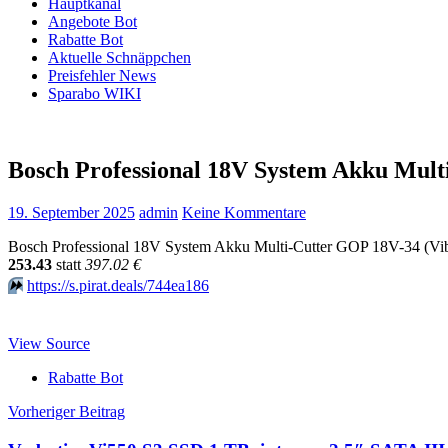
Hauptkanal
Angebote Bot
Rabatte Bot
Aktuelle Schnäppchen
Preisfehler News
Sparabo WIKI
Bosch Professional 18V System Akku Mult
19. September 2025
admin
Keine Kommentare
Bosch Professional 18V System Akku Multi-Cutter GOP 18V-34 (Vibrat
253.43
statt
397.02 €
⏩️
https://s.pirat.deals/744ea186
View Source
Rabatte Bot
Beitragsnavigation
Vorheriger Beitrag