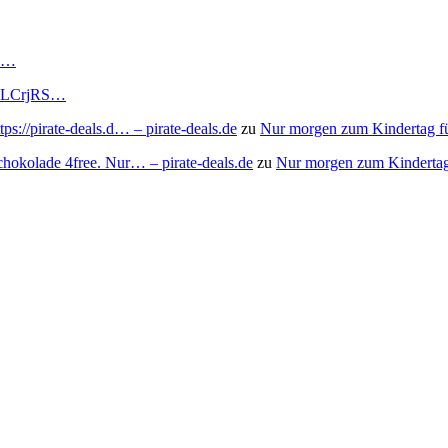
RS…
to/3LCrjRS…
s://pirate-deals.d… – pirate-deals.de
zu
Nur morgen zum Kindertag f
chokolade 4free. Nur… – pirate-deals.de
zu
Nur morgen zum Kindertag