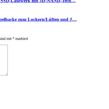
III SSD-Laufwerk mit 3D-NAND-Tech…
pelhacke zum Lockern/Lüften und J…
sind mit
*
markiert