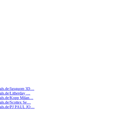
edeals.de/Jaxguom 3D…
eals.de/Litherday …
edeals.de/Kopp Milan…
eals.de/Scottex Se…
edeals.de/PJ PAUL JO…