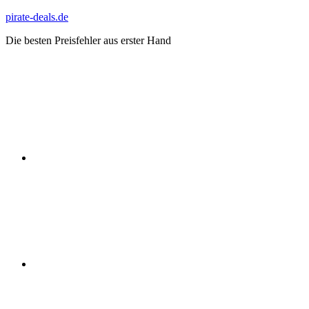
Zum
pirate-deals.de
Inhalt
Die besten Preisfehler aus erster Hand
springen
WhatsApp
Telegram
Discord