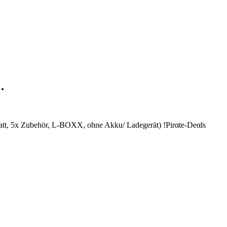
…
blatt, 5x Zubehör, L-BOXX, ohne Akku/ Ladegerät) !Pirαtе-Dеαls