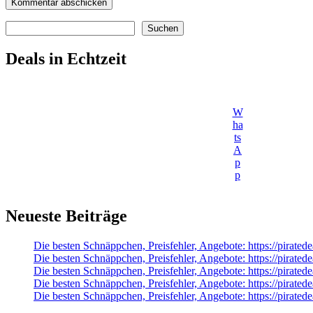
Suchen
Suchen
Deals in Echtzeit
W
ha
ts
A
p
p
Neueste Beiträge
Die besten Schnäppchen, Preisfehler, Angebote: https://pirat
Die besten Schnäppchen, Preisfehler, Angebote: https://pirated
Die besten Schnäppchen, Preisfehler, Angebote: https://pirat
Die besten Schnäppchen, Preisfehler, Angebote: https://pirated
Die besten Schnäppchen, Preisfehler, Angebote: https://pirat