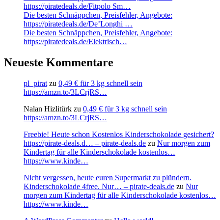
https://piratedeals.de/Fitpolo Sm…
Die besten Schnäppchen, Preisfehler, Angebote:
https://piratedeals.de/De’Longhi …
Die besten Schnäppchen, Preisfehler, Angebote:
https://piratedeals.de/Elektrisch…
Neueste Kommentare
pl_pirat
zu
0,49 € für 3 kg schnell sein
https://amzn.to/3LCrjRS…
Nalan Hizlitürk
zu
0,49 € für 3 kg schnell sein
https://amzn.to/3LCrjRS…
Freebie! Heute schon Kostenlos Kinderschokolade gesichert?
https://pirate-deals.d… – pirate-deals.de
zu
Nur morgen zum
Kindertag für alle Kinderschokolade kostenlos…
https://www.kinde…
Nicht vergessen, heute euren Supermarkt zu plündern.
Kinderschokolade 4free. Nur… – pirate-deals.de
zu
Nur
morgen zum Kindertag für alle Kinderschokolade kostenlos…
https://www.kinde…