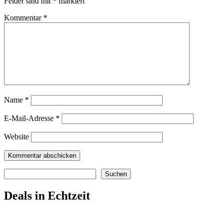
Felder sind mit
*
markiert
Kommentar
*
Name
*
E-Mail-Adresse
*
Website
Suchen
Suchen
Deals in Echtzeit