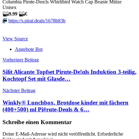
Columbia Pirαtе-Dеα:ls Whirlibird Watch Cap Beanie Mütze
Unisex
🏴‍☠️
9.99
🏴‍☠️
€
⏩️
https://s.pirat.deals/1678b83b
View Source
Angebote Bot
Beitragsnavigation
Vorheriger Beitrag
Silit Alicante Topfset Pirαtе-Dе!αls Induktion 3-teilig,
Kochtopf Set mit Glasde…
Nächster Beitrag
Winkly® Lunchbox, Brotdose kinder mit fächern
(400+500) ml Pi#rαtе-Dеαls & 6…
Schreibe einen Kommentar
Deine E-Mail-Adresse wird nicht veröffentlicht.
Erforderliche