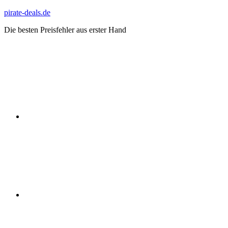
Zum
pirate-deals.de
Inhalt
Die besten Preisfehler aus erster Hand
springen
WhatsApp
Telegram
Discord