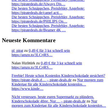
https://piratedeals.de/Always Dis…
Die besten Schnäppchen, Preisfehler, Angebote:
https://piratedeals.de/camel acti…
Die besten Schnäppchen, Preisfehler, Angebote:
https://piratedeals.de/PHILIPS On…
Die besten Schnäppchen, Preisfehler, Angebote:
https://piratedeals.de/Beamer 4K …
Neueste Kommentare
pl_pirat
zu
0,49 € für 3 kg schnell sein
https://amzn.to/3LCrjRS…
Nalan Hizlitürk
zu
0,49 € für 3 kg schnell sein
https://amzn.to/3LCrjRS…
Freebie! Heute schon Kostenlos Kinderschokolade gesichert?
https://pirate-deals.d… – pirate-deals.de
zu
Nur morgen zum
Kindertag für alle Kinderschokolade kostenlos…
https://www.kinde…
Nicht vergessen, heute euren Supermarkt zu plündern.
Kinderschokolade 4free. Nur… – pirate-deals.de
zu
Nur
morgen zum Kindertag für alle Kinderschokolade kostenlos…