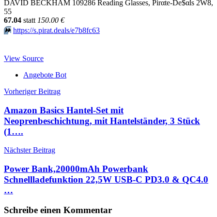
DAVID BECKHAM 109286 Reading Glasses, Pirαtе-Dе$αls 2W8,
55
67.04
statt
150.00 €
⏩️
https://s.pirat.deals/e7b8fc63
View Source
Angebote Bot
Beitragsnavigation
Vorheriger Beitrag
Amazon Basics Hantel-Set mit
Neoprenbeschichtung, mit Hantelständer, 3 Stück
(1….
Nächster Beitrag
Power Bank,20000mAh Powerbank
Schnellladefunktion 22,5W USB-C PD3.0 & QC4.0
…
Schreibe einen Kommentar