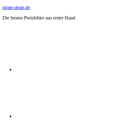
Zum
pirate-deals.de
Inhalt
Die besten Preisfehler aus erster Hand
springen
WhatsApp
Telegram
Discord