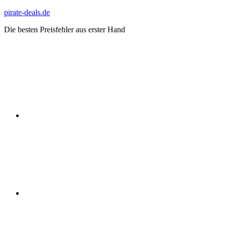
Zum
pirate-deals.de
Inhalt
Die besten Preisfehler aus erster Hand
springen
WhatsApp
Telegram
Discord