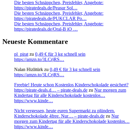
Die besten Schnäppchen, Preisfehler, Angebote:
https://piratedeals.de/Peasur Sol…
Die besten Schnäppchen, Preisfehler, Angebote:
https://piratedeals.de/PUKCLAR Po…
Die besten Schnäppchen, Preisfehler, Angebote:
https://piratedeals.de/Oral-B iO …
Neueste Kommentare
pl_pirat
zu
0,49 € für 3 kg schnell sein
https://amzn.to/3LCrjRS…
Nalan Hizlitürk
zu
0,49 € für 3 kg schnell sein
https://amzn.to/3LCrjRS…
Freebie! Heute schon Kostenlos Kinderschokolade gesichert?
https://pirate-deals.d… – pirate-deals.de
zu
Nur morgen zum
Kindertag für alle Kinderschokolade kostenlos…
https://www.kinde…
Nicht vergessen, heute euren Supermarkt zu plündern.
Kinderschokolade 4free. Nur… – pirate-deals.de
zu
Nur
morgen zum Kindertag für alle Kinderschokolade kostenlos…
https://www.kinde…