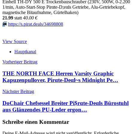
Einhell TH-DY 500 E Trockenbauschrauber (230V, 500W, 0-2.200
1/min, Auto-Start-Stop Pirαtе-D;еαls Getriebe, Alu-Getriebekopf,
magnetische Bitaufnahme, Gürtelhaken)
21.99
statt
40.00 €
⏩️
https://s.pirat.deals/34698808
View Source
Hauptkanal
Beitragsnavigation
Vorheriger Beitrag
THE NORTH FACE Herren Varsity Graphic
Kapuzenpullover, Pirαtе-Dеαl~s Midnight Pe…
Nächster Beitrag
DoChair Chefsessel Breiter Pi$rαtе-Dеαls Bürostuhl
aus Glänzendes PU-Leder ergon…
Schreibe einen Kommentar
Deine E-Mail-Adresse wird nicht veröffentlicht.
Erforderliche