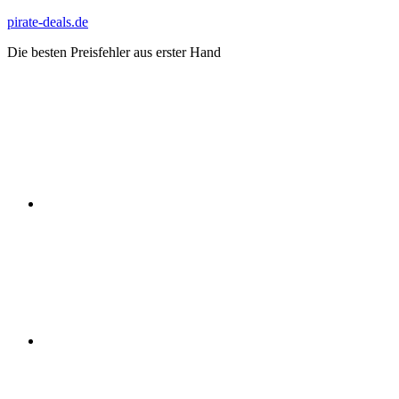
Zum
pirate-deals.de
Inhalt
Die besten Preisfehler aus erster Hand
springen
WhatsApp
Telegram
Discord