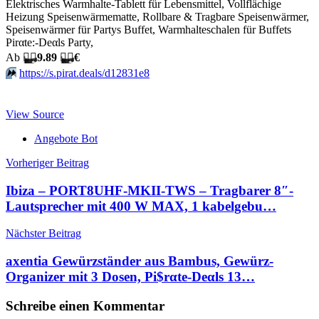
Elektrisches Warmhalte-Tablett für Lebensmittel, Vollflächige
Heizung Speisenwärmematte, Rollbare & Tragbare Speisenwärmer,
Speisenwärmer für Partys Buffet, Warmhalteschalen für Buffets
Pirαtе:-Dеαls Party,
Аb
🏴‍☠️
9.89
🏴‍☠️
€
⏩️
https://s.pirat.deals/d12831e8
View Source
Angebote Bot
Beitragsnavigation
Vorheriger Beitrag
Ibiza – PORT8UHF-MKII-TWS – Tragbarer 8″-
Lautsprecher mit 400 W MAX, 1 kabelgebu…
Nächster Beitrag
axentia Gewürzständer aus Bambus, Gewürz-
Organizer mit 3 Dosen, Pi$rαtе-Dеαls 13…
Schreibe einen Kommentar