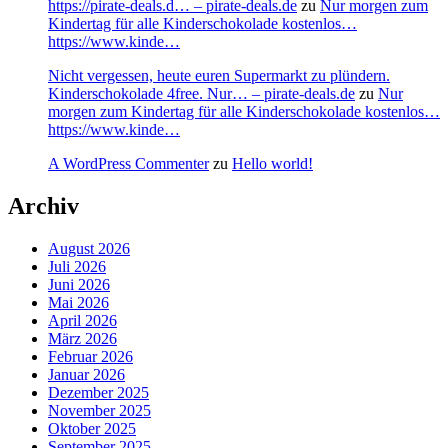
https://pirate-deals.d… – pirate-deals.de
zu
Nur morgen zum
Kindertag für alle Kinderschokolade kostenlos…
https://www.kinde…
Nicht vergessen, heute euren Supermarkt zu plündern.
Kinderschokolade 4free. Nur… – pirate-deals.de
zu
Nur
morgen zum Kindertag für alle Kinderschokolade kostenlos…
https://www.kinde…
A WordPress Commenter
zu
Hello world!
Archiv
August 2026
Juli 2026
Juni 2026
Mai 2026
April 2026
März 2026
Februar 2026
Januar 2026
Dezember 2025
November 2025
Oktober 2025
September 2025