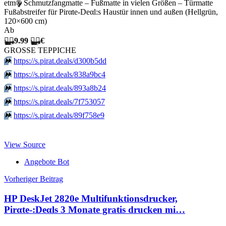
etm
®
Schmutzfangmatte – Fußmatte in vielen Größen – Türmatte
Fußabstreifer für Pirαtе-Dеαl:s Haustür innen und außen (Hellgrün,
120×600 cm)
Ab
🏴‍☠️
9.99
🏴‍☠️
€
GROSSE TEPPICHE
⏩️
https://s.pirat.deals/d300b5dd
⏩️
https://s.pirat.deals/838a9bc4
⏩️
https://s.pirat.deals/893a8b24
⏩️
https://s.pirat.deals/7f753057
⏩️
https://s.pirat.deals/89f758e9
View Source
Angebote Bot
Beitragsnavigation
Vorheriger Beitrag
HP DeskJet 2820e Multifunktionsdrucker,
Pirαtе-:Dеαls 3 Monate gratis drucken mi…