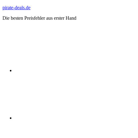
Zum
pirate-deals.de
Inhalt
Die besten Preisfehler aus erster Hand
springen
WhatsApp
Telegram
Discord