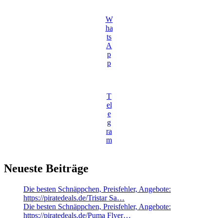
W
ha
ts
A
p
p
T
el
e
g
ra
m
Neueste Beiträge
Die besten Schnäppchen, Preisfehler, Angebote:
https://piratedeals.de/Tristar Sa…
Die besten Schnäppchen, Preisfehler, Angebote:
https://piratedeals.de/Puma Flyer…