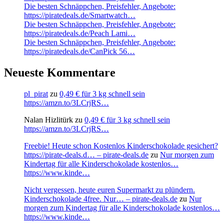
Die besten Schnäppchen, Preisfehler, Angebote:
https://piratedeals.de/Smartwatch…
Die besten Schnäppchen, Preisfehler, Angebote:
https://piratedeals.de/Peach Lami…
Die besten Schnäppchen, Preisfehler, Angebote:
https://piratedeals.de/CanPick 56…
Neueste Kommentare
pl_pirat
zu
0,49 € für 3 kg schnell sein
https://amzn.to/3LCrjRS…
Nalan Hizlitürk
zu
0,49 € für 3 kg schnell sein
https://amzn.to/3LCrjRS…
Freebie! Heute schon Kostenlos Kinderschokolade gesichert?
https://pirate-deals.d… – pirate-deals.de
zu
Nur morgen zum
Kindertag für alle Kinderschokolade kostenlos…
https://www.kinde…
Nicht vergessen, heute euren Supermarkt zu plündern.
Kinderschokolade 4free. Nur… – pirate-deals.de
zu
Nur
morgen zum Kindertag für alle Kinderschokolade kostenlos…
https://www.kinde…