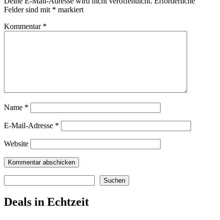
Deine E-Mail-Adresse wird nicht veröffentlicht.
Erforderliche
Felder sind mit
*
markiert
Kommentar
*
Name
*
E-Mail-Adresse
*
Website
Suchen
Suchen
Deals in Echtzeit