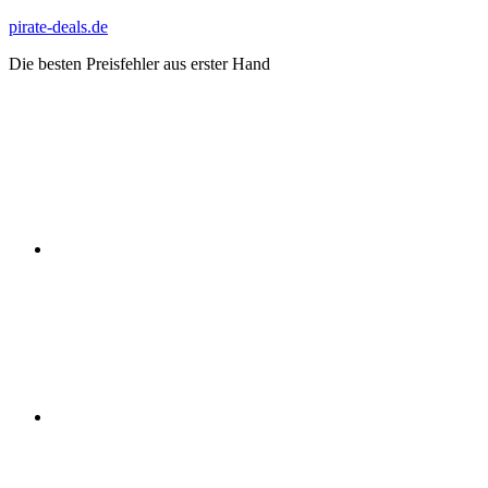
Zum
pirate-deals.de
Inhalt
Die besten Preisfehler aus erster Hand
springen
WhatsApp
Telegram
Discord