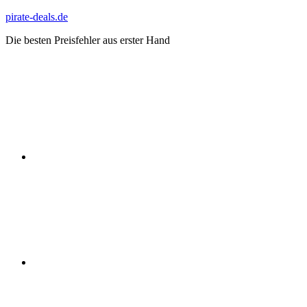
Zum
pirate-deals.de
Inhalt
Die besten Preisfehler aus erster Hand
springen
WhatsApp
Telegram
Discord