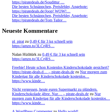
https://piratedeals.de/Soudittur …
Die besten Schnäppchen, Preisfehler, Angebote:
https://piratedeals.de/Joop! WOW!…
Die besten Schnäppchen, Preisfehler, Angebote:
https://piratedeals.de/Tom Tailor…
Neueste Kommentare
pl_pirat
zu
0,49 € für 3 kg schnell sein
https://amzn.to/3LCrjRS…
Nalan Hizlitürk
zu
0,49 € für 3 kg schnell sein
https://amzn.to/3LCrjRS…
Freebie! Heute schon Kostenlos Kinderschokolade gesichert?
https://pirate-deals.d… – pirate-deals.de
zu
Nur morgen zum
Kindertag für alle Kinderschokolade kostenlos…
https://www.kinde…
Nicht vergessen, heute euren Supermarkt zu plündern.
Kinderschokolade 4free. Nur… – pirate-deals.de
zu
Nur
morgen zum Kindertag für alle Kinderschokolade kostenlos…
https://www.kinde…
A WordPress Commenter
zu
Hello world!