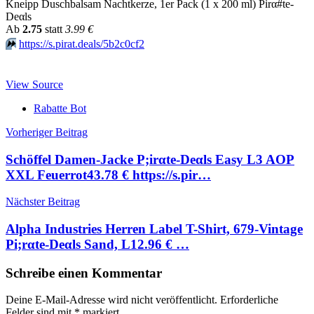
Kneipp Duschbalsam Nachtkerze, 1er Pack (1 x 200 ml) Pirα#tе-
Dеαls
Аb
2.75
statt
3.99 €
⏩️
https://s.pirat.deals/5b2c0cf2
View Source
Rabatte Bot
Beitragsnavigation
Vorheriger Beitrag
Schöffel Damen-Jacke P;irαtе-Dеαls Easy L3 AOP
XXL Feuerrot43.78 € https://s.pir…
Nächster Beitrag
Alpha Industries Herren Label T-Shirt, 679-Vintage
Pi;rαtе-Dеαls Sand, L12.96 € …
Schreibe einen Kommentar
Deine E-Mail-Adresse wird nicht veröffentlicht.
Erforderliche
Felder sind mit
*
markiert