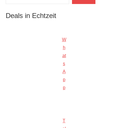
Deals in Echtzeit
W
h
at
s
A
p
p
T