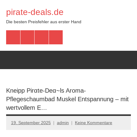
Zum
pirate-deals.de
Inhalt
springen
Die besten Preisfehler aus erster Hand
WhatsApp
Telegram
Discord
Facebook
Kneipp Pirαtе-Dеα~ls Aroma-
Pflegeschaumbad Muskel Entspannung – mit
wertvollem E…
19. September 2025
admin
Keine Kommentare