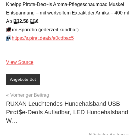
Kneipp Pirαtе-Dеα~ls Aroma-Pflegeschaumbad Muskel
Entspannung – mit wertvollem Extrakt der Arnika – 400 ml
Аb
🏴‍☠️
2.58
🏴‍☠️
€
📆
im Spαгαbο (jеdеrzеit kündbαг)
⏩️
https://s.pirat.deals/a0cdbac5
View Source
Angebote Bot
Beitragsnavigation
Vorheriger Beitrag
RUXAN Leuchtendes Hundehalsband USB
Pirαt$е-Dеαls Aufladbar, LED Hundehalsband
W…
Nächster Beitrag