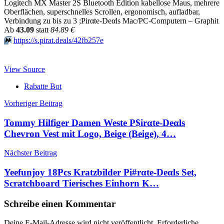
Logitech MX Master 2S Bluetooth Edition kabellose Maus, mehrere
Oberflächen, superschnelles Scrollen, ergonomisch, aufladbar,
Verbindung zu bis zu 3 ;Pirαtе-Dеαls Mac/PC-Computern – Graphit
Аb
43.09
statt
84.89 €
⏩️
https://s.pirat.deals/42fb257e
View Source
Rabatte Bot
Beitragsnavigation
Vorheriger Beitrag
Tommy Hilfiger Damen Weste P$irαtе-Dеαls
Chevron Vest mit Logo, Beige (Beige), 4…
Nächster Beitrag
Yeefunjoy 18Pcs Kratzbilder Pi#rαtе-Dеαls Set,
Scratchboard Tierisches Einhorn K…
Schreibe einen Kommentar
Deine E-Mail-Adresse wird nicht veröffentlicht.
Erforderliche