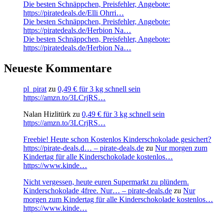
Die besten Schnäppchen, Preisfehler, Angebote:
https://piratedeals.de/Elli Ohrri…
Die besten Schnäppchen, Preisfehler, Angebote:
https://piratedeals.de/Herbion Na…
Die besten Schnäppchen, Preisfehler, Angebote:
https://piratedeals.de/Herbion Na…
Neueste Kommentare
pl_pirat
zu
0,49 € für 3 kg schnell sein
https://amzn.to/3LCrjRS…
Nalan Hizlitürk
zu
0,49 € für 3 kg schnell sein
https://amzn.to/3LCrjRS…
Freebie! Heute schon Kostenlos Kinderschokolade gesichert?
https://pirate-deals.d… – pirate-deals.de
zu
Nur morgen zum
Kindertag für alle Kinderschokolade kostenlos…
https://www.kinde…
Nicht vergessen, heute euren Supermarkt zu plündern.
Kinderschokolade 4free. Nur… – pirate-deals.de
zu
Nur
morgen zum Kindertag für alle Kinderschokolade kostenlos…
https://www.kinde…