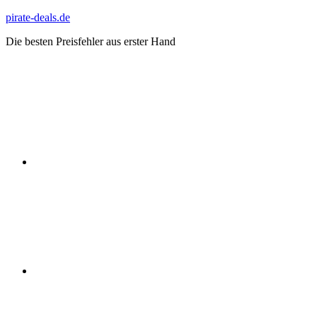
Zum
pirate-deals.de
Inhalt
Die besten Preisfehler aus erster Hand
springen
WhatsApp
Telegram
Discord