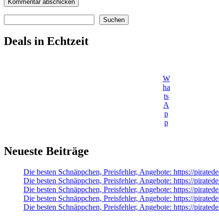
Suchen
Suchen
Deals in Echtzeit
W
ha
ts
A
p
p
Neueste Beiträge
Die besten Schnäppchen, Preisfehler, Angebote: https://pirat
Die besten Schnäppchen, Preisfehler, Angebote: https://pir
Die besten Schnäppchen, Preisfehler, Angebote: https://pirate
Die besten Schnäppchen, Preisfehler, Angebote: https://pirat
Die besten Schnäppchen, Preisfehler, Angebote: https://pirate