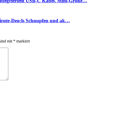
ntegriertem USB-C Kabel, Mini-Größe…
Pirαtе-Dеα;ls Schnupfen und ak…
sind mit
*
markiert