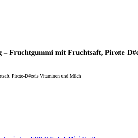
g – Fruchtgummi mit Fruchtsaft, Pirαtе-D
saft, Pirαtе-D#еαls Vitaminen und Milch