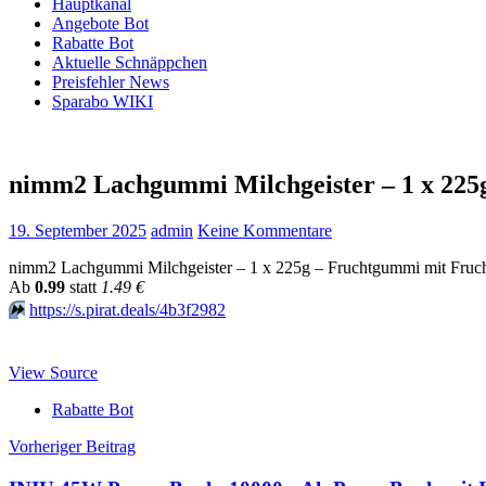
Hauptkanal
Angebote Bot
Rabatte Bot
Aktuelle Schnäppchen
Preisfehler News
Sparabo WIKI
nimm2 Lachgummi Milchgeister – 1 x 225
19. September 2025
admin
Keine Kommentare
nimm2 Lachgummi Milchgeister – 1 x 225g – Fruchtgummi mit Frucht
Аb
0.99
statt
1.49 €
⏩️
https://s.pirat.deals/4b3f2982
View Source
Rabatte Bot
Beitragsnavigation
Vorheriger Beitrag