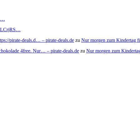
RS…
to/3LCrjRS…
s://pirate-deals.d… – pirate-deals.de
zu
Nur morgen zum Kindertag f
chokolade 4free. Nur… – pirate-deals.de
zu
Nur morgen zum Kindertag