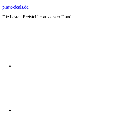
Zum
pirate-deals.de
Inhalt
Die besten Preisfehler aus erster Hand
springen
WhatsApp
Telegram
Discord