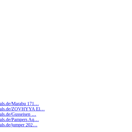
edeals.de/Marabu 171…
atedeals.de/ZOVHYYA El…
deals.de/Gusseisen …
edeals.de/Pampers Aq…
deals.de/jumper 202…