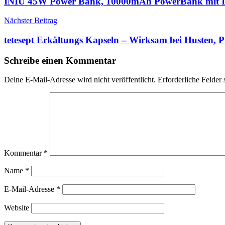
INIU 45W Power Bank, 10000mAh PowerBank mit I
Nächster Beitrag
tetesept Erkältungs Kapseln – Wirksam bei Husten, 
Schreibe einen Kommentar
Deine E-Mail-Adresse wird nicht veröffentlicht.
Erforderliche Felder 
Kommentar
*
Name
*
E-Mail-Adresse
*
Website