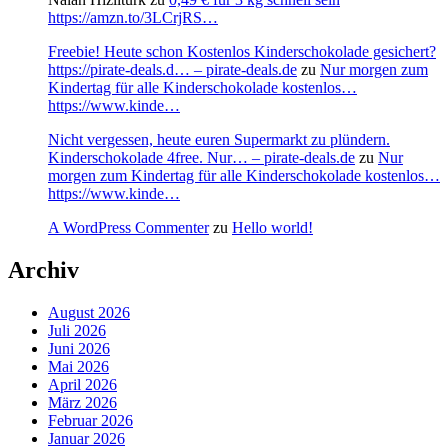
https://amzn.to/3LCrjRS…
Freebie! Heute schon Kostenlos Kinderschokolade gesichert?
https://pirate-deals.d… – pirate-deals.de
zu
Nur morgen zum
Kindertag für alle Kinderschokolade kostenlos…
https://www.kinde…
Nicht vergessen, heute euren Supermarkt zu plündern.
Kinderschokolade 4free. Nur… – pirate-deals.de
zu
Nur
morgen zum Kindertag für alle Kinderschokolade kostenlos…
https://www.kinde…
A WordPress Commenter
zu
Hello world!
Archiv
August 2026
Juli 2026
Juni 2026
Mai 2026
April 2026
März 2026
Februar 2026
Januar 2026