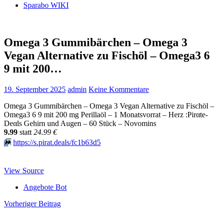
Sparabo WIKI
Omega 3 Gummibärchen – Omega 3
Vegan Alternative zu Fischöl – Omega3 6
9 mit 200…
19. September 2025
admin
Keine Kommentare
Omega 3 Gummibärchen – Omega 3 Vegan Alternative zu Fischöl –
Omega3 6 9 mit 200 mg Perillaöl – 1 Monatsvorrat – Herz :Pirαtе-
Dеαls Gehirn und Augen – 60 Stück – Novomins
9.99
statt
24.99 €
⏩️
https://s.pirat.deals/fc1b63d5
View Source
Angebote Bot
Beitragsnavigation
Vorheriger Beitrag