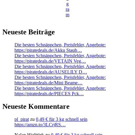
g
ra
m
Neueste Beiträge
Die besten Schnäppchen, Preisfehler, Angebote:
https://piratedeals.de/Akku Staub…
Die besten Schnäppchen, Preisfehler, Angebote:
https://piratedeals.de/VETAIN Veg…
Die besten Schnäppchen, Preisfehler, Angebote:
https://piratedeals.de/AUSELILY D…
Die besten Schnäppchen, Preisfehler, Angebote:
https://piratedeals.de/Mini Beame…
Die besten Schnäppchen, Preisfehler, Angebote:
https://piratedeals.de/PIECES Pck…
Neueste Kommentare
pl_pirat
zu
0,49 € für 3 kg schnell sein
https://amzn.to/3LCrjRS…
Nalan Hizlitürk
zu
0,49 € für 3 kg schnell sein