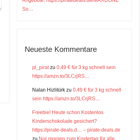
Angebote: https://piratedeals.de/MAXDONE
So…
Neueste Kommentare
pl_pirat
zu
0,49 € für 3 kg schnell sein
https://amzn.to/3LCrjRS…
Nalan Hizlitürk
zu
0,49 € für 3 kg schnell
sein https://amzn.to/3LCrjRS…
Freebie! Heute schon Kostenlos
Kinderschokolade gesichert?
https://pirate-deals.d… – pirate-deals.de
zu
Nur morgen zum Kindertag für alle