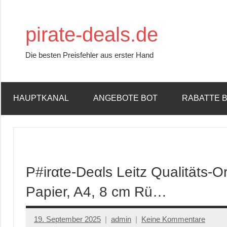
Zum
Inhalt
pirate-deals.de
springen
Die besten Preisfehler aus erster Hand
HAUPTKANAL
ANGEBOTE BOT
RABATTE 
P#irαtе-Dеαls Leitz Qualitäts-
Papier, A4, 8 cm Rü…
19. September 2025
admin
Keine Kommentare