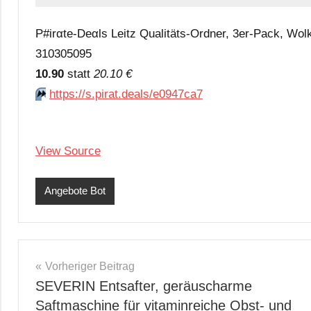
P#irαtе-Dеαls Leitz Qualitäts-Ordner, 3er-Pack, Wo
310305095
10.90
statt
20.10 €
⏩️
https://s.pirat.deals/e0947ca7
View Source
Angebote Bot
Beitragsnavigation
Vorheriger Beitrag
SEVERIN Entsafter, geräuscharme
Saftmaschine für vitaminreiche Obst- und