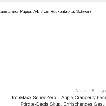
lkenmarmor-Papier, A4, 8 cm Rückenbreite, Schwarz,
Nächster Beitrag
IronMaxx SqueeZero – Apple Cranberry 65m
P:irαtе-Dеαls Sirup, Erfrischendes Ges