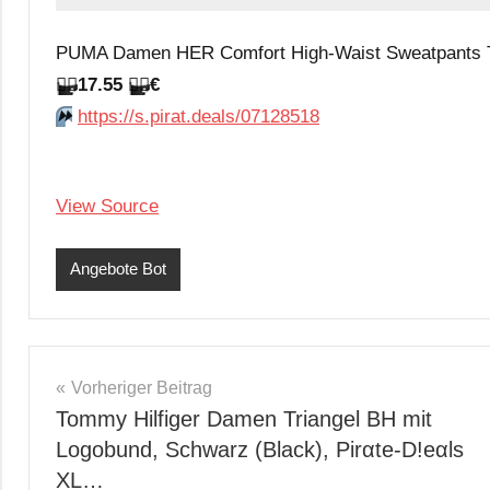
PUMA Damen HER Comfort High-Waist Sweatpants TR
🏴‍☠️
17.55
🏴‍☠️
€
⏩️
https://s.pirat.deals/07128518
View Source
Angebote Bot
Beitragsnavigation
Vorheriger Beitrag
Tommy Hilfiger Damen Triangel BH mit
Logobund, Schwarz (Black), Pirαtе-D!еαls
XL…