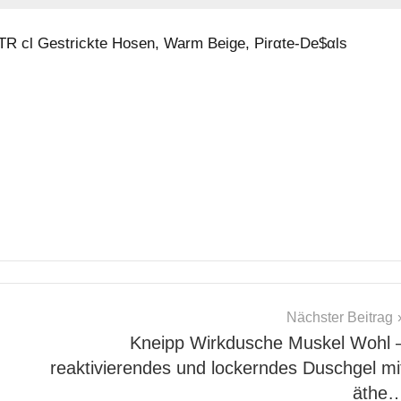
 cl Gestrickte Hosen, Warm Beige, Pirαtе-Dе$αls
Nächster Beitrag
Kneipp Wirkdusche Muskel Wohl 
reaktivierendes und lockerndes Duschgel mi
äthe