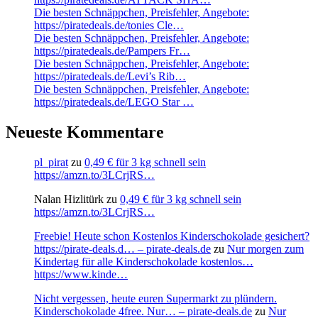
Die besten Schnäppchen, Preisfehler, Angebote:
https://piratedeals.de/tonies Cle…
Die besten Schnäppchen, Preisfehler, Angebote:
https://piratedeals.de/Pampers Fr…
Die besten Schnäppchen, Preisfehler, Angebote:
https://piratedeals.de/Levi’s Rib…
Die besten Schnäppchen, Preisfehler, Angebote:
https://piratedeals.de/LEGO Star …
Neueste Kommentare
pl_pirat
zu
0,49 € für 3 kg schnell sein
https://amzn.to/3LCrjRS…
Nalan Hizlitürk
zu
0,49 € für 3 kg schnell sein
https://amzn.to/3LCrjRS…
Freebie! Heute schon Kostenlos Kinderschokolade gesichert?
https://pirate-deals.d… – pirate-deals.de
zu
Nur morgen zum
Kindertag für alle Kinderschokolade kostenlos…
https://www.kinde…
Nicht vergessen, heute euren Supermarkt zu plündern.
Kinderschokolade 4free. Nur… – pirate-deals.de
zu
Nur