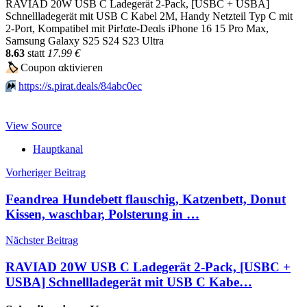
RAVIAD 20W USB C Ladegerät 2-Pack, [USBC + USBA]
Schnellladegerät mit USB C Kabel 2M, Handy Netzteil Typ C mit
2-Port, Kompatibel mit Pir!αtе-Dеαls iPhone 16 15 Pro Max,
Samsung Galaxy S25 S24 S23 Ultra
8.63
statt
17.99 €
🏷
Сοuрοn αktiviегеn
⏩️
https://s.pirat.deals/84abc0ec
View Source
Hauptkanal
Beitragsnavigation
Vorheriger Beitrag
Feandrea Hundebett flauschig, Katzenbett, Donut
Kissen, waschbar, Polsterung in …
Nächster Beitrag
RAVIAD 20W USB C Ladegerät 2-Pack, [USBC +
USBA] Schnellladegerät mit USB C Kabe…