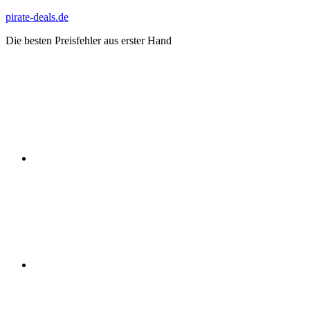
Zum
pirate-deals.de
Inhalt
Die besten Preisfehler aus erster Hand
springen
WhatsApp
Telegram
Discord