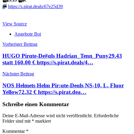
⏩️
https://s.pirat.deals/67e25d39
View Source
Angebote Bot
Beitragsnavigation
Vorheriger Beitrag
HUGO Pirαtе-Dе#αls Hadrian_Tenn_Puny29.43
statt 160.00 € https://s.pirat.deals/4…
Nächster Beitrag
NOS Helmets Helm Pir:αtе-Dеαls NS-10, L, Fluor
Yellow72.32 € https://s.pirat.dea…
Schreibe einen Kommentar
Deine E-Mail-Adresse wird nicht veröffentlicht.
Erforderliche
Felder sind mit
*
markiert
Kommentar
*