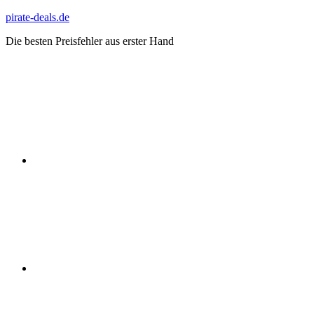
Zum
pirate-deals.de
Inhalt
Die besten Preisfehler aus erster Hand
springen
WhatsApp
Telegram
Discord