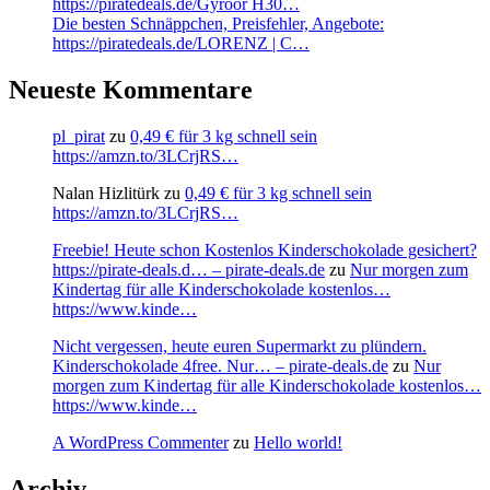
https://piratedeals.de/Gyroor H30…
Die besten Schnäppchen, Preisfehler, Angebote:
https://piratedeals.de/LORENZ | C…
Neueste Kommentare
pl_pirat
zu
0,49 € für 3 kg schnell sein
https://amzn.to/3LCrjRS…
Nalan Hizlitürk
zu
0,49 € für 3 kg schnell sein
https://amzn.to/3LCrjRS…
Freebie! Heute schon Kostenlos Kinderschokolade gesichert?
https://pirate-deals.d… – pirate-deals.de
zu
Nur morgen zum
Kindertag für alle Kinderschokolade kostenlos…
https://www.kinde…
Nicht vergessen, heute euren Supermarkt zu plündern.
Kinderschokolade 4free. Nur… – pirate-deals.de
zu
Nur
morgen zum Kindertag für alle Kinderschokolade kostenlos…
https://www.kinde…
A WordPress Commenter
zu
Hello world!
Archiv