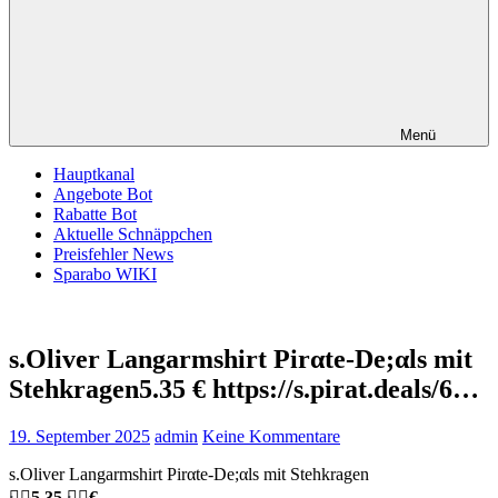
Menü
Hauptkanal
Angebote Bot
Rabatte Bot
Aktuelle Schnäppchen
Preisfehler News
Sparabo WIKI
s.Oliver Langarmshirt Pirαtе-Dе;αls mit
Stehkragen5.35 € https://s.pirat.deals/6…
19. September 2025
admin
Keine Kommentare
s.Oliver Langarmshirt Pirαtе-Dе;αls mit Stehkragen
🏴‍☠️
5.35
🏴‍☠️
€