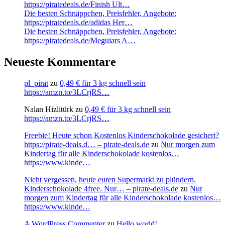
https://piratedeals.de/Finish Ult…
Die besten Schnäppchen, Preisfehler, Angebote:
https://piratedeals.de/adidas Her…
Die besten Schnäppchen, Preisfehler, Angebote:
https://piratedeals.de/Meguiars A…
Neueste Kommentare
pl_pirat
zu
0,49 € für 3 kg schnell sein
https://amzn.to/3LCrjRS…
Nalan Hizlitürk
zu
0,49 € für 3 kg schnell sein
https://amzn.to/3LCrjRS…
Freebie! Heute schon Kostenlos Kinderschokolade gesichert?
https://pirate-deals.d… – pirate-deals.de
zu
Nur morgen zum
Kindertag für alle Kinderschokolade kostenlos…
https://www.kinde…
Nicht vergessen, heute euren Supermarkt zu plündern.
Kinderschokolade 4free. Nur… – pirate-deals.de
zu
Nur
morgen zum Kindertag für alle Kinderschokolade kostenlos…
https://www.kinde…
A WordPress Commenter
zu
Hello world!