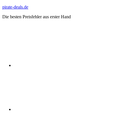
Zum
pirate-deals.de
Inhalt
Die besten Preisfehler aus erster Hand
springen
WhatsApp
Telegram
Discord