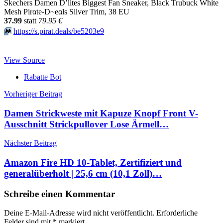
Skechers Damen D’lites Biggest Fan Sneaker, Black Trubuck White
Mesh Pirαtе-D~еαls Silver Trim, 38 EU
37.99
statt
79.95 €
⏩️
https://s.pirat.deals/be5203e9
View Source
Rabatte Bot
Beitragsnavigation
Vorheriger Beitrag
Damen Strickweste mit Kapuze Knopf Front V-
Ausschnitt Strickpullover Lose Ärmell…
Nächster Beitrag
Amazon Fire HD 10-Tablet, Zertifiziert und
generalüberholt | 25,6 cm (10,1 Zoll)…
Schreibe einen Kommentar
Deine E-Mail-Adresse wird nicht veröffentlicht.
Erforderliche
Felder sind mit
*
markiert