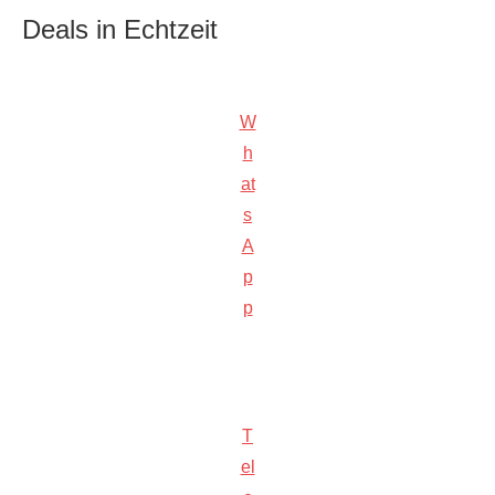
Deals in Echtzeit
W
h
at
s
A
p
p
T
el