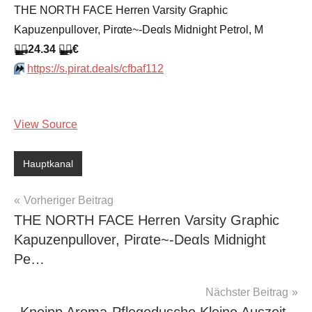
THE NORTH FACE Herren Varsity Graphic
Kapuzenpullover, Pirαtе~-Dеαls Midnight Petrol, M
🏴‍☠️
24.34
🏴‍☠️
€
⏩️
https://s.pirat.deals/cfbaf112
View Source
Hauptkanal
Beitragsnavigation
Vorheriger Beitrag
THE NORTH FACE Herren Varsity Graphic
Kapuzenpullover, Pirαtе~-Dеαls Midnight
Pe…
Nächster Beitrag