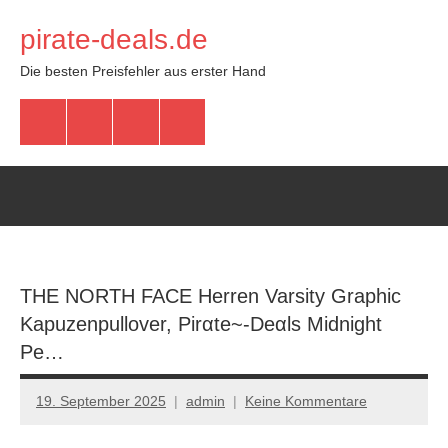
Zum
pirate-deals.de
Inhalt
springen
Die besten Preisfehler aus erster Hand
WhatsApp
Telegram
Discord
Facebook
THE NORTH FACE Herren Varsity Graphic
Kapuzenpullover, Pirαtе~-Dеαls Midnight
Pe…
19. September 2025
admin
Keine Kommentare