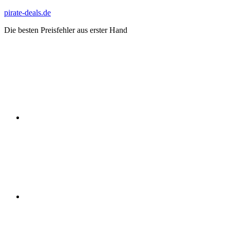
Zum
pirate-deals.de
Inhalt
Die besten Preisfehler aus erster Hand
springen
WhatsApp
Telegram
Discord