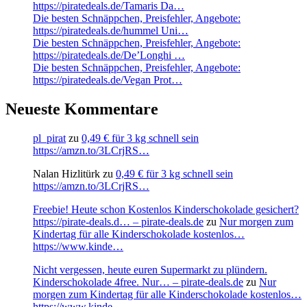
https://piratedeals.de/Tamaris Da…
Die besten Schnäppchen, Preisfehler, Angebote:
https://piratedeals.de/hummel Uni…
Die besten Schnäppchen, Preisfehler, Angebote:
https://piratedeals.de/De’Longhi …
Die besten Schnäppchen, Preisfehler, Angebote:
https://piratedeals.de/Vegan Prot…
Neueste Kommentare
pl_pirat
zu
0,49 € für 3 kg schnell sein
https://amzn.to/3LCrjRS…
Nalan Hizlitürk
zu
0,49 € für 3 kg schnell sein
https://amzn.to/3LCrjRS…
Freebie! Heute schon Kostenlos Kinderschokolade gesichert?
https://pirate-deals.d… – pirate-deals.de
zu
Nur morgen zum
Kindertag für alle Kinderschokolade kostenlos…
https://www.kinde…
Nicht vergessen, heute euren Supermarkt zu plündern.
Kinderschokolade 4free. Nur… – pirate-deals.de
zu
Nur
morgen zum Kindertag für alle Kinderschokolade kostenlos…
https://www.kinde…