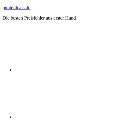
Zum
pirate-deals.de
Inhalt
Die besten Preisfehler aus erster Hand
springen
WhatsApp
Telegram
Discord