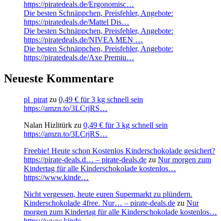
https://piratedeals.de/Ergonomisc…
Die besten Schnäppchen, Preisfehler, Angebote:
https://piratedeals.de/Mattel Dis…
Die besten Schnäppchen, Preisfehler, Angebote:
https://piratedeals.de/NIVEA MEN …
Die besten Schnäppchen, Preisfehler, Angebote:
https://piratedeals.de/Axe Premiu…
Neueste Kommentare
pl_pirat
zu
0,49 € für 3 kg schnell sein
https://amzn.to/3LCrjRS…
Nalan Hizlitürk
zu
0,49 € für 3 kg schnell sein
https://amzn.to/3LCrjRS…
Freebie! Heute schon Kostenlos Kinderschokolade gesichert?
https://pirate-deals.d… – pirate-deals.de
zu
Nur morgen zum
Kindertag für alle Kinderschokolade kostenlos…
https://www.kinde…
Nicht vergessen, heute euren Supermarkt zu plündern.
Kinderschokolade 4free. Nur… – pirate-deals.de
zu
Nur
morgen zum Kindertag für alle Kinderschokolade kostenlos…
https://www.kinde…