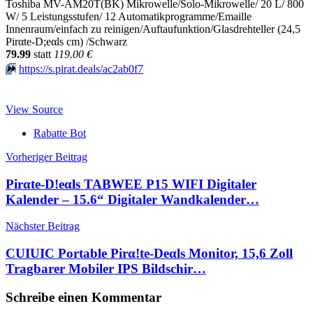
Toshiba MV-AM20T(BK) Mikrowelle/Solo-Mikrowelle/ 20 L/ 800
W/ 5 Leistungsstufen/ 12 Automatikprogramme/Emaille
Innenraum/einfach zu reinigen/Auftaufunktion/Glasdrehteller (24,5
Pirαtе-D;еαls cm) /Schwarz
79.99
statt
119.00 €
⏩️
https://s.pirat.deals/ac2ab0f7
View Source
Rabatte Bot
Beitragsnavigation
Vorheriger Beitrag
Pirαtе-D!еαls TABWEE P15 WIFI Digitaler
Kalender – 15.6“ Digitaler Wandkalender…
Nächster Beitrag
CUIUIC Portable Pirα!tе-Dеαls Monitor, 15,6 Zoll
Tragbarer Mobiler IPS Bildschir…
Schreibe einen Kommentar