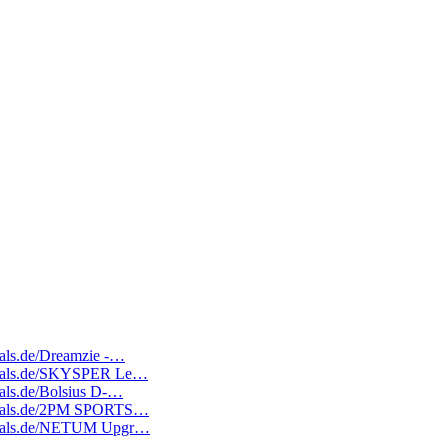
deals.de/Dreamzie -…
tedeals.de/SKYSPER Le…
deals.de/Bolsius D-…
tedeals.de/2PM SPORTS…
atedeals.de/NETUM Upgr…