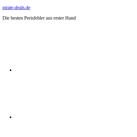
Zum
pirate-deals.de
Inhalt
Die besten Preisfehler aus erster Hand
springen
WhatsApp
Telegram
Discord