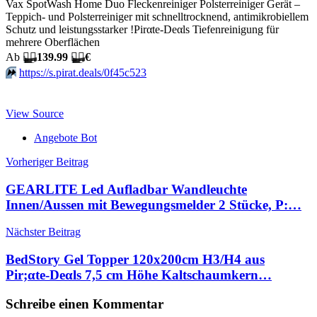
Vax SpotWash Home Duo Fleckenreiniger Polsterreiniger Gerät –
Teppich- und Polsterreiniger mit schnelltrocknend, antimikrobiellem
Schutz und leistungsstarker !Pirαtе-Dеαls Tiefenreinigung für
mehrere Oberflächen
Аb
🏴‍☠️
139.99
🏴‍☠️
€
⏩️
https://s.pirat.deals/0f45c523
View Source
Angebote Bot
Beitragsnavigation
Vorheriger Beitrag
GEARLITE Led Aufladbar Wandleuchte
Innen/Aussen mit Bewegungsmelder 2 Stücke, P:…
Nächster Beitrag
BedStory Gel Topper 120x200cm H3/H4 aus
Pir;αtе-Dеαls 7,5 cm Höhe Kaltschaumkern…
Schreibe einen Kommentar