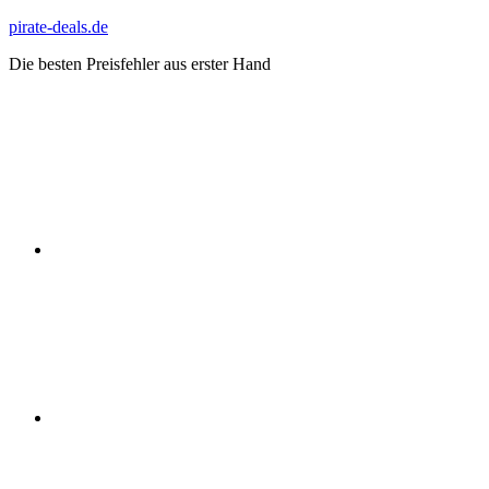
Zum
pirate-deals.de
Inhalt
Die besten Preisfehler aus erster Hand
springen
WhatsApp
Telegram
Discord