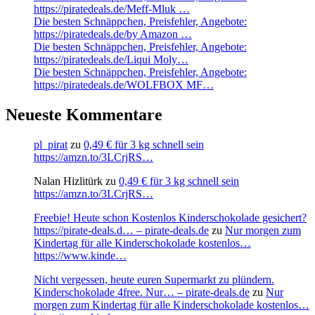
https://piratedeals.de/Meff-Mluk …
Die besten Schnäppchen, Preisfehler, Angebote:
https://piratedeals.de/by Amazon …
Die besten Schnäppchen, Preisfehler, Angebote:
https://piratedeals.de/Liqui Moly…
Die besten Schnäppchen, Preisfehler, Angebote:
https://piratedeals.de/WOLFBOX MF…
Neueste Kommentare
pl_pirat
zu
0,49 € für 3 kg schnell sein
https://amzn.to/3LCrjRS…
Nalan Hizlitürk
zu
0,49 € für 3 kg schnell sein
https://amzn.to/3LCrjRS…
Freebie! Heute schon Kostenlos Kinderschokolade gesichert?
https://pirate-deals.d… – pirate-deals.de
zu
Nur morgen zum
Kindertag für alle Kinderschokolade kostenlos…
https://www.kinde…
Nicht vergessen, heute euren Supermarkt zu plündern.
Kinderschokolade 4free. Nur… – pirate-deals.de
zu
Nur
morgen zum Kindertag für alle Kinderschokolade kostenlos…