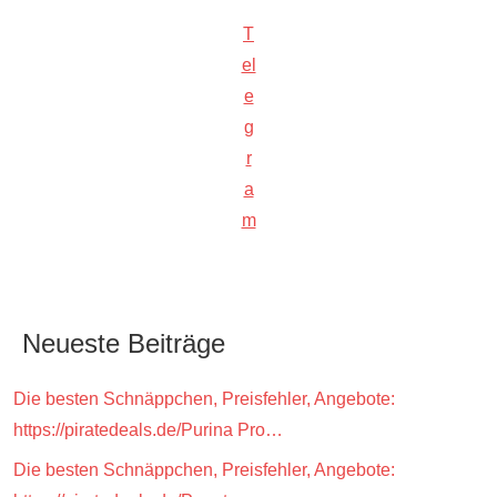
T
el
e
g
r
a
m
Neueste Beiträge
Die besten Schnäppchen, Preisfehler, Angebote:
https://piratedeals.de/Purina Pro…
Die besten Schnäppchen, Preisfehler, Angebote: