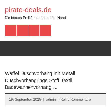
Zum
pirate-deals.de
Inhalt
springen
Die besten Preisfehler aus erster Hand
WhatsApp
Telegram
Discord
Facebook
Waffel Duschvorhang mit Metall
Duschvorhangringe Stoff Textil
Badewannenvorhang …
19. September 2025
admin
Keine Kommentare