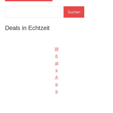
Suchen
Suchen
Deals in Echtzeit
W
h
at
s
A
p
p