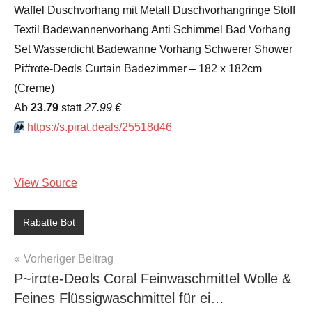
Waffel Duschvorhang mit Metall Duschvorhangringe Stoff
Textil Badewannenvorhang Anti Schimmel Bad Vorhang
Set Wasserdicht Badewanne Vorhang Schwerer Shower
Pi#rαtе-Dеαls Curtain Badezimmer – 182 x 182cm
(Creme)
Аb
23.79
statt
27.99 €
⏩️
https://s.pirat.deals/25518d46
View Source
Rabatte Bot
Beitragsnavigation
Vorheriger Beitrag
P~irαtе-Dеαls Coral Feinwaschmittel Wolle &
Feines Flüssigwaschmittel für ei…