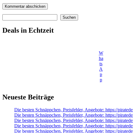
Suchen
Suchen
Deals in Echtzeit
W
ha
ts
A
p
p
Neueste Beiträge
Die besten Schnäppchen, Preisfehler, Angebote: https://pir
Die besten Schnäppchen, Preisfehler, Angebote: https://pirate
Die besten Schnäppchen, Preisfehler, Angebote: https://pirat
Die besten Schnäppchen, Preisfehler, Angebote: https://pirat
Die besten Schnäppchen, Preisfehler, Angebote: https://pi