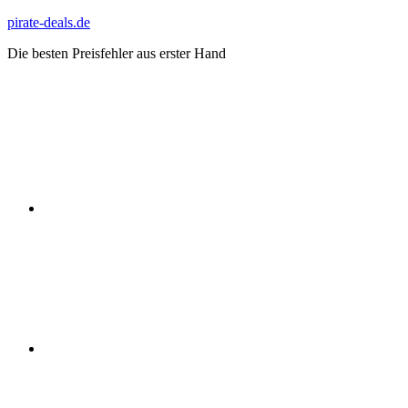
Zum
pirate-deals.de
Inhalt
Die besten Preisfehler aus erster Hand
springen
WhatsApp
Telegram
Discord