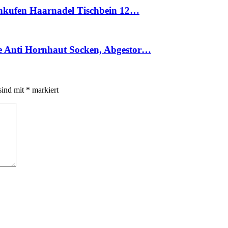
schkufen Haarnadel Tischbein 12…
e Anti Hornhaut Socken, Abgestor…
sind mit
*
markiert