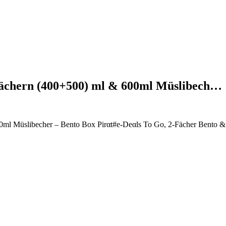
fächern (400+500) ml & 600ml Müslibech…
0ml Müslibecher – Bento Box Pirαt#е-Dеαls To Go, 2-Fächer Bento &