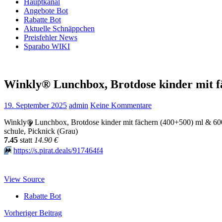
Hauptkanal
Angebote Bot
Rabatte Bot
Aktuelle Schnäppchen
Preisfehler News
Sparabo WIKI
Winkly® Lunchbox, Brotdose kinder mit 
19. September 2025
admin
Keine Kommentare
Winkly
®
Lunchbox, Brotdose kinder mit fächern (400+500) ml & 60
schule, Picknick (Grau)
7.45
statt
14.90 €
⏩️
https://s.pirat.deals/917464f4
View Source
Rabatte Bot
Beitragsnavigation
Vorheriger Beitrag