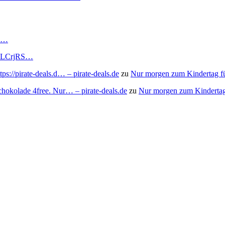
RS…
to/3LCrjRS…
s://pirate-deals.d… – pirate-deals.de
zu
Nur morgen zum Kindertag f
chokolade 4free. Nur… – pirate-deals.de
zu
Nur morgen zum Kindertag