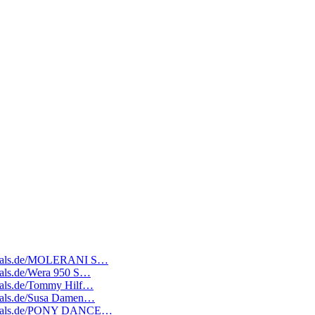
atedeals.de/MOLERANI S…
deals.de/Wera 950 S…
edeals.de/Tommy Hilf…
edeals.de/Susa Damen…
ratedeals.de/PONY DANCE…