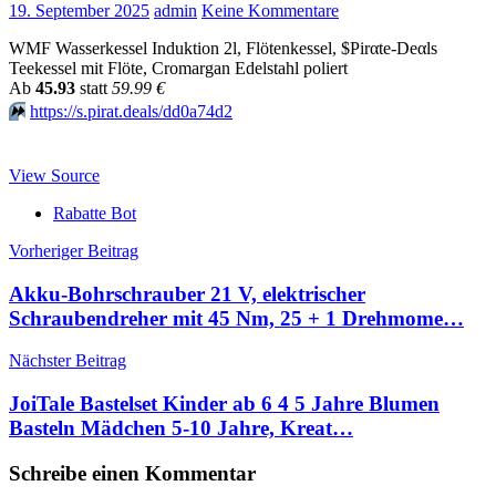
19. September 2025
admin
Keine Kommentare
WMF Wasserkessel Induktion 2l, Flötenkessel, $Pirαtе-Dеαls
Teekessel mit Flöte, Cromargan Edelstahl poliert
Аb
45.93
statt
59.99 €
⏩️
https://s.pirat.deals/dd0a74d2
View Source
Rabatte Bot
Beitragsnavigation
Vorheriger Beitrag
Akku-Bohrschrauber 21 V, elektrischer
Schraubendreher mit 45 Nm, 25 + 1 Drehmome…
Nächster Beitrag
JoiTale Bastelset Kinder ab 6 4 5 Jahre Blumen
Basteln Mädchen 5-10 Jahre, Kreat…
Schreibe einen Kommentar