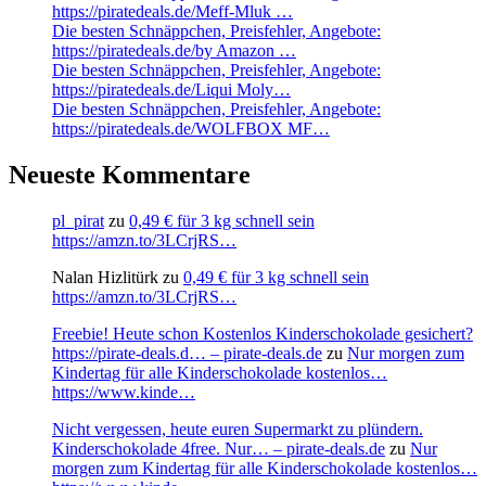
https://piratedeals.de/Meff-Mluk …
Die besten Schnäppchen, Preisfehler, Angebote:
https://piratedeals.de/by Amazon …
Die besten Schnäppchen, Preisfehler, Angebote:
https://piratedeals.de/Liqui Moly…
Die besten Schnäppchen, Preisfehler, Angebote:
https://piratedeals.de/WOLFBOX MF…
Neueste Kommentare
pl_pirat
zu
0,49 € für 3 kg schnell sein
https://amzn.to/3LCrjRS…
Nalan Hizlitürk
zu
0,49 € für 3 kg schnell sein
https://amzn.to/3LCrjRS…
Freebie! Heute schon Kostenlos Kinderschokolade gesichert?
https://pirate-deals.d… – pirate-deals.de
zu
Nur morgen zum
Kindertag für alle Kinderschokolade kostenlos…
https://www.kinde…
Nicht vergessen, heute euren Supermarkt zu plündern.
Kinderschokolade 4free. Nur… – pirate-deals.de
zu
Nur
morgen zum Kindertag für alle Kinderschokolade kostenlos…