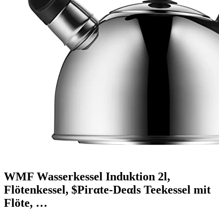
WMF Wasserkessel Induktion 2l,
Flötenkessel, $Pirαtе-Dеαls Teekessel mit
Flöte, …