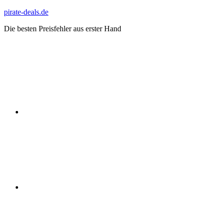
Zum
pirate-deals.de
Inhalt
Die besten Preisfehler aus erster Hand
springen
WhatsApp
Telegram
Discord