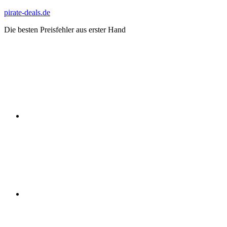
Zum
pirate-deals.de
Inhalt
Die besten Preisfehler aus erster Hand
springen
WhatsApp
Telegram
Discord