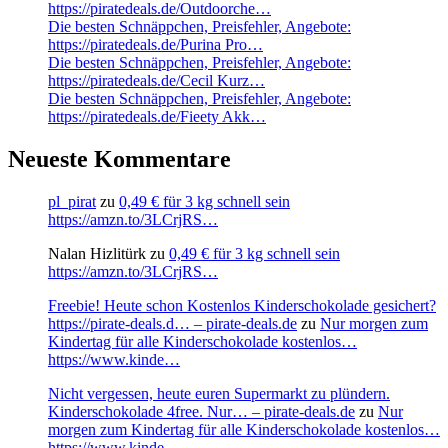
https://piratedeals.de/Outdoorche…
Die besten Schnäppchen, Preisfehler, Angebote:
https://piratedeals.de/Purina Pro…
Die besten Schnäppchen, Preisfehler, Angebote:
https://piratedeals.de/Cecil Kurz…
Die besten Schnäppchen, Preisfehler, Angebote:
https://piratedeals.de/Fieety Akk…
Neueste Kommentare
pl_pirat
zu
0,49 € für 3 kg schnell sein
https://amzn.to/3LCrjRS…
Nalan Hizlitürk
zu
0,49 € für 3 kg schnell sein
https://amzn.to/3LCrjRS…
Freebie! Heute schon Kostenlos Kinderschokolade gesichert?
https://pirate-deals.d… – pirate-deals.de
zu
Nur morgen zum
Kindertag für alle Kinderschokolade kostenlos…
https://www.kinde…
Nicht vergessen, heute euren Supermarkt zu plündern.
Kinderschokolade 4free. Nur… – pirate-deals.de
zu
Nur
morgen zum Kindertag für alle Kinderschokolade kostenlos…
https://www.kinde…