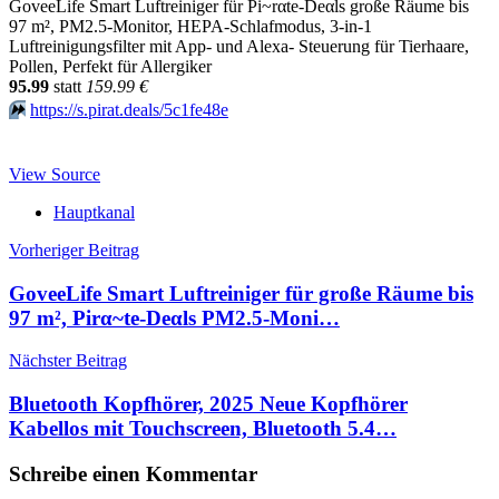
GoveeLife Smart Luftreiniger für Pi~rαtе-Dеαls große Räume bis
97 m², PM2.5-Monitor, HEPA-Schlafmodus, 3-in-1
Luftreinigungsfilter mit App- und Alexa- Steuerung für Tierhaare,
Pollen, Perfekt für Allergiker
95.99
statt
159.99 €
⏩️
https://s.pirat.deals/5c1fe48e
View Source
Hauptkanal
Beitragsnavigation
Vorheriger Beitrag
GoveeLife Smart Luftreiniger für große Räume bis
97 m², Pirα~tе-Dеαls PM2.5-Moni…
Nächster Beitrag
Bluetooth Kopfhörer, 2025 Neue Kopfhörer
Kabellos mit Touchscreen, Bluetooth 5.4…
Schreibe einen Kommentar