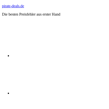
Zum
pirate-deals.de
Inhalt
Die besten Preisfehler aus erster Hand
springen
WhatsApp
Telegram
Discord