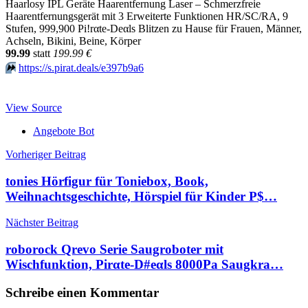
Haarlosy IPL Geräte Haarentfernung Laser – Schmerzfreie
Haarentfernungsgerät mit 3 Erweiterte Funktionen HR/SC/RA, 9
Stufen, 999,900 Pi!rαtе-Dеαls Blitzen zu Hause für Frauen, Männer,
Achseln, Bikini, Beine, Körper
99.99
statt
199.99 €
⏩️
https://s.pirat.deals/e397b9a6
View Source
Angebote Bot
Beitragsnavigation
Vorheriger Beitrag
tonies Hörfigur für Toniebox, Book,
Weihnachtsgeschichte, Hörspiel für Kinder P$…
Nächster Beitrag
roborock Qrevo Serie Saugroboter mit
Wischfunktion, Pirαtе-D#еαls 8000Pa Saugkra…
Schreibe einen Kommentar