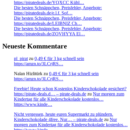
https://piratedeals.de/YQXCC Kühl…
Die besten Schnäppchen, Preisfehler, Angebote:
https://piratedeals.de/e.l.f. Sof…
Die besten Schnäppchen, Preisfehler, Angebote:
https://piratedeals.de/LEIBNIZ Ch…
Die besten Schnäppchen, Preisfehler, Angebote:
https://piratedeals.de/ZOVHYYA El…
Neueste Kommentare
pl_pirat
zu
0,49 € für 3 kg schnell sein
https://amzn.to/3LCrjRS…
Nalan Hizlitürk
zu
0,49 € für 3 kg schnell sein
https://amzn.to/3LCrjRS…
Freebie! Heute schon Kostenlos Kinderschokolade gesichert?
https://pirate-deals.d… – pirate-deals.de
zu
Nur morgen zum
Kindertag für alle Kinderschokolade kostenlos…
https://www.kinde…
Nicht vergessen, heute euren Supermarkt zu plündern.
Kinderschokolade 4free. Nur… – pirate-deals.de
zu
Nur
morgen zum Kindertag für alle Kinderschokolade kostenlos…
https://www.kinde…