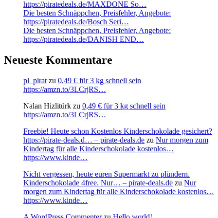
https://piratedeals.de/MAXDONE So…
Die besten Schnäppchen, Preisfehler, Angebote:
https://piratedeals.de/Bosch Seri…
Die besten Schnäppchen, Preisfehler, Angebote:
https://piratedeals.de/DANISH END…
Neueste Kommentare
pl_pirat
zu
0,49 € für 3 kg schnell sein
https://amzn.to/3LCrjRS…
Nalan Hizlitürk
zu
0,49 € für 3 kg schnell sein
https://amzn.to/3LCrjRS…
Freebie! Heute schon Kostenlos Kinderschokolade gesichert?
https://pirate-deals.d… – pirate-deals.de
zu
Nur morgen zum
Kindertag für alle Kinderschokolade kostenlos…
https://www.kinde…
Nicht vergessen, heute euren Supermarkt zu plündern.
Kinderschokolade 4free. Nur… – pirate-deals.de
zu
Nur
morgen zum Kindertag für alle Kinderschokolade kostenlos…
https://www.kinde…
A WordPress Commenter
zu
Hello world!