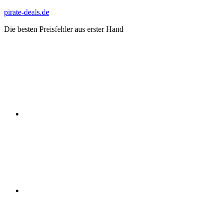
Zum
pirate-deals.de
Inhalt
Die besten Preisfehler aus erster Hand
springen
WhatsApp
Telegram
Discord