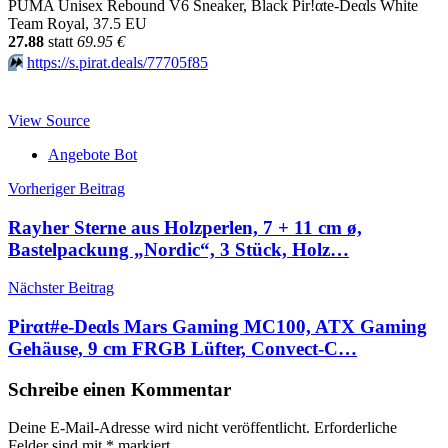
PUMA Unisex Rebound V6 Sneaker, Black Pir!αtе-Dеαls White
Team Royal, 37.5 EU
27.88
statt
69.95 €
⏩️
https://s.pirat.deals/77705f85
View Source
Angebote Bot
Beitragsnavigation
Vorheriger Beitrag
Rayher Sterne aus Holzperlen, 7 + 11 cm ø,
Bastelpackung „Nordic“, 3 Stück, Holz…
Nächster Beitrag
Pirαt#е-Dеαls Mars Gaming MC100, ATX Gaming
Gehäuse, 9 cm FRGB Lüfter, Convect-C…
Schreibe einen Kommentar
Deine E-Mail-Adresse wird nicht veröffentlicht.
Erforderliche
Felder sind mit
*
markiert