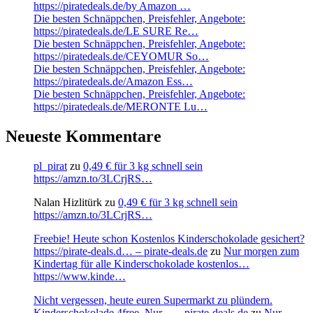
https://piratedeals.de/by Amazon …
Die besten Schnäppchen, Preisfehler, Angebote:
https://piratedeals.de/LE SURE Re…
Die besten Schnäppchen, Preisfehler, Angebote:
https://piratedeals.de/CEYOMUR So…
Die besten Schnäppchen, Preisfehler, Angebote:
https://piratedeals.de/Amazon Ess…
Die besten Schnäppchen, Preisfehler, Angebote:
https://piratedeals.de/MERONTE Lu…
Neueste Kommentare
pl_pirat
zu
0,49 € für 3 kg schnell sein
https://amzn.to/3LCrjRS…
Nalan Hizlitürk
zu
0,49 € für 3 kg schnell sein
https://amzn.to/3LCrjRS…
Freebie! Heute schon Kostenlos Kinderschokolade gesichert?
https://pirate-deals.d… – pirate-deals.de
zu
Nur morgen zum
Kindertag für alle Kinderschokolade kostenlos…
https://www.kinde…
Nicht vergessen, heute euren Supermarkt zu plündern.
Kinderschokolade 4free. Nur… – pirate-deals.de
zu
Nur