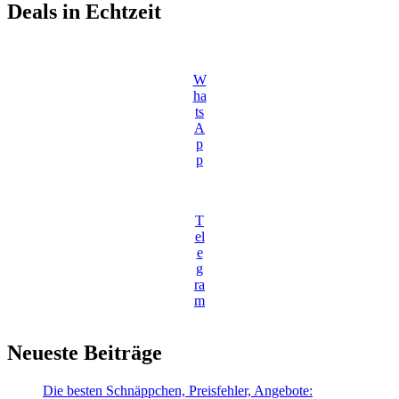
Deals in Echtzeit
W
ha
ts
A
p
p
T
el
e
g
ra
m
Neueste Beiträge
Die besten Schnäppchen, Preisfehler, Angebote: