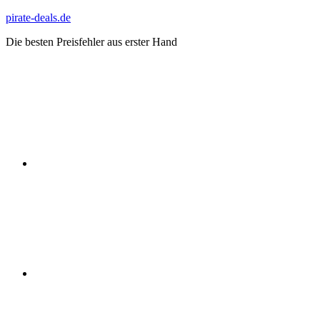
Zum
pirate-deals.de
Inhalt
Die besten Preisfehler aus erster Hand
springen
WhatsApp
Telegram
Discord