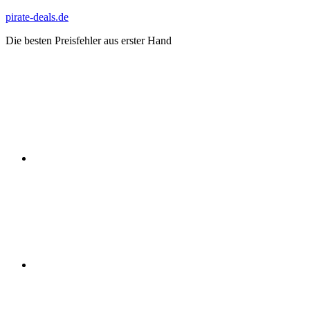
Zum
pirate-deals.de
Inhalt
Die besten Preisfehler aus erster Hand
springen
WhatsApp
Telegram
Discord