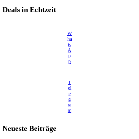
Deals in Echtzeit
W
ha
ts
A
p
p
T
el
e
g
ra
m
Neueste Beiträge