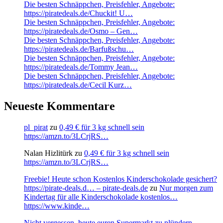
Die besten Schnäppchen, Preisfehler, Angebote:
https://piratedeals.de/Chuckit! U…
Die besten Schnäppchen, Preisfehler, Angebote:
https://piratedeals.de/Osmo – Gen…
Die besten Schnäppchen, Preisfehler, Angebote:
https://piratedeals.de/Barfußschu…
Die besten Schnäppchen, Preisfehler, Angebote:
https://piratedeals.de/Tommy Jean…
Die besten Schnäppchen, Preisfehler, Angebote:
https://piratedeals.de/Cecil Kurz…
Neueste Kommentare
pl_pirat
zu
0,49 € für 3 kg schnell sein
https://amzn.to/3LCrjRS…
Nalan Hizlitürk
zu
0,49 € für 3 kg schnell sein
https://amzn.to/3LCrjRS…
Freebie! Heute schon Kostenlos Kinderschokolade gesichert?
https://pirate-deals.d… – pirate-deals.de
zu
Nur morgen zum
Kindertag für alle Kinderschokolade kostenlos…
https://www.kinde…
Nicht vergessen, heute euren Supermarkt zu plündern.