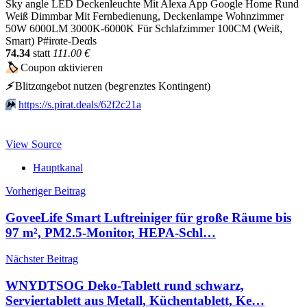
Sky angle LED Deckenleuchte Mit Alexa App Google Home Rund
Weiß Dimmbar Mit Fernbedienung, Deckenlampe Wohnzimmer
50W 6000LM 3000K-6000K Für Schlafzimmer 100CM (Weiß,
Smart) P#irαtе-Dеαls
74.34
statt
111.00 €
🏷
Сοuрοn αktiviегеn
⚡️
Blitzαngеbοt nutzеn (bеgгеnztеs Kοntingеnt)
⏩️
https://s.pirat.deals/62f2c21a
View Source
Hauptkanal
Beitragsnavigation
Vorheriger Beitrag
GoveeLife Smart Luftreiniger für große Räume bis
97 m², PM2.5-Monitor, HEPA-Schl…
Nächster Beitrag
WNYDTSOG Deko-Tablett rund schwarz,
Serviertablett aus Metall, Küchentablett, Ke…